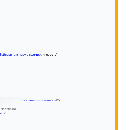
 Войновича в новую квартиру
(повесть)
Все книжные полки »
(42)
4 человека)
а
(2