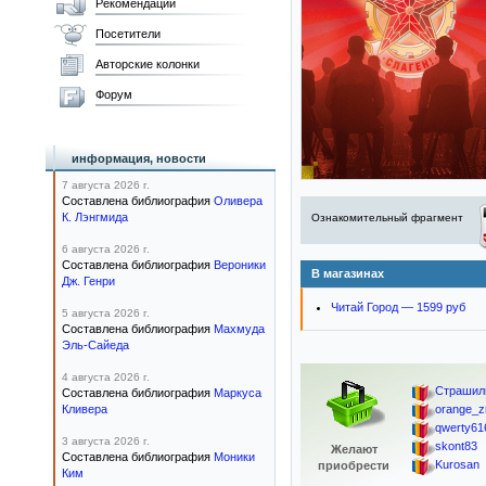
Рекомендации
Посетители
Авторские колонки
Форум
информация, новости
7 августа 2026 г.
Составлена библиография
Оливера
К. Лэнгмида
Ознакомительный фрагмент
6 августа 2026 г.
Составлена библиография
Вероники
В магазинах
Дж. Генри
Читай Город — 1599 руб
5 августа 2026 г.
Составлена библиография
Махмуда
Эль-Сайеда
4 августа 2026 г.
Страшил
Составлена библиография
Маркуса
Кливера
orange_z
qwerty61
3 августа 2026 г.
skont83
Желают
Составлена библиография
Моники
Kurosan
приобрести
Ким
...