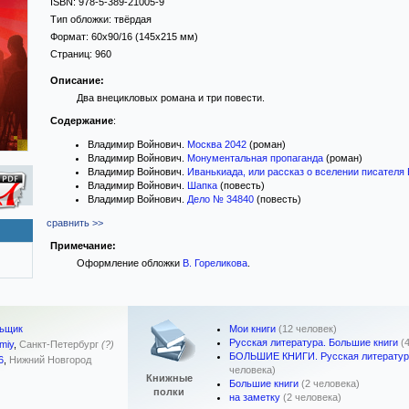
ISBN:
978-5-389-21005-9
Тип обложки:
твёрдая
Формат:
60x90/16
(145x215 мм)
Страниц:
960
Описание:
Два внецикловых романа и три повести.
Содержание
:
Владимир Войнович.
Москва 2042
(роман)
Владимир Войнович.
Монументальная пропаганда
(роман)
Владимир Войнович.
Иванькиада, или рассказ о вселении писателя
Владимир Войнович.
Шапка
(повесть)
Владимир Войнович.
Дело № 34840
(повесть)
сравнить >>
Примечание:
Оформление обложки
В. Гореликова
.
Мои книги
(12 человек)
ьщик
Русская литература. Большие книги
(
miy
,
Санкт-Петербург
(?)
БОЛЬШИЕ КНИГИ. Русская литератур
6
,
Нижний Новгород
человека)
Книжные
Большие книги
(2 человека)
полки
на заметку
(2 человека)