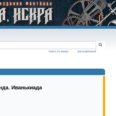
поиск по жанру
расширенный
нда. Иванькиада