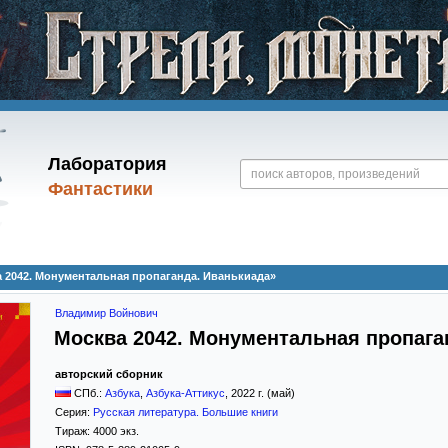
Лаборатория
Фантастики
2042. Монументальная пропаганда. Иванькиада»
Владимир Войнович
Москва 2042. Монументальная пропага
авторский сборник
СПб.:
Азбука
,
Азбука-Аттикус
,
2022
г. (май)
Серия:
Русская литература. Большие книги
Тираж:
4000 экз.