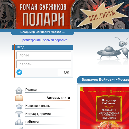
Владимир Войнович Москва ...
регистрация
|
забыли пароль?
вход
OK
Владимир Войнович «Москва 
Главная
Авторы, книги
Новинки и планы
Награды, премии
Рейтинги