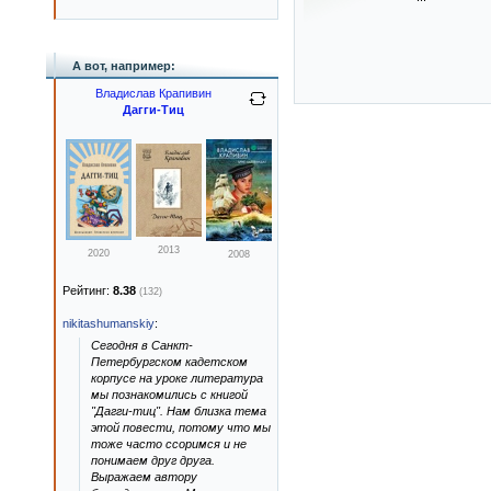
А вот, например:
Владислав Крапивин
Дагги-Тиц
2013
2020
2008
Рейтинг:
8.38
(132)
nikitashumanskiy
:
Сегодня в Санкт-
Петербургском кадетском
корпусе на уроке литература
мы познакомились с книгой
"Дагги-тиц". Нам близка тема
этой повести, потому что мы
тоже часто ссоримся и не
понимаем друг друга.
Выражаем автору