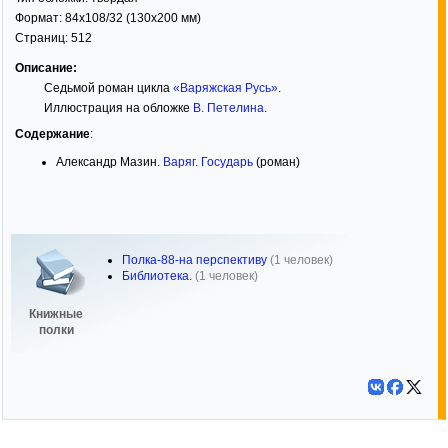
Формат:
84x108/32
(130x200 мм)
Страниц:
512
Описание:
Седьмой роман цикла
«Варяжская Русь»
.
Иллюстрация на обложке
В. Петелина
.
Содержание
:
Александр Мазин.
Варяг. Государь
(роман)
Полка-88-на перспективу
(1 человек)
Библиотека.
(1 человек)
Книжные
полки