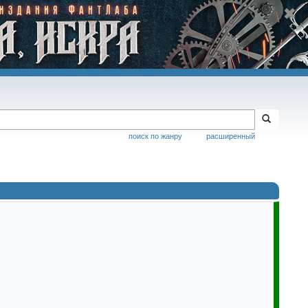
поиск по жанру
расширенный