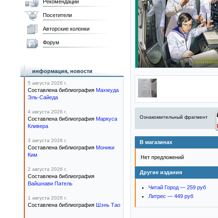
Рекомендации
Посетители
Авторские колонки
Форум
информация, новости
5 августа 2026 г.
Составлена библиография
Махмуда
Эль-Сайеда
4 августа 2026 г.
Ознакомительный фрагмент
Составлена библиография
Маркуса
Кливера
3 августа 2026 г.
В магазинах
Составлена библиография
Моники
Ким
Нет предложений
2 августа 2026 г.
Другие издания
Составлена библиография
Вайшнави Патель
Читай Город — 259 руб
Литрес — 449 руб
1 августа 2026 г.
Составлена библиография
Шэнь Тао