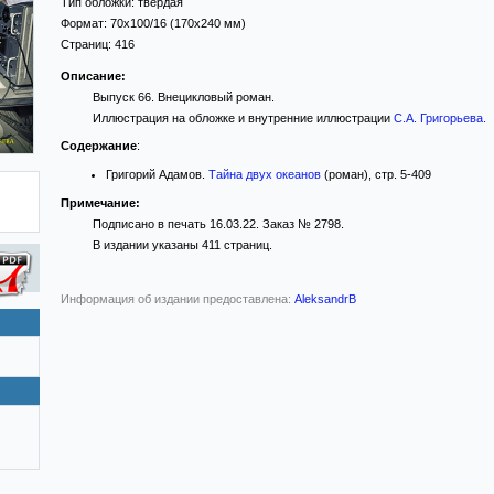
Тип обложки:
твёрдая
Формат:
70x100/16
(170x240 мм)
Страниц:
416
Описание:
Выпуск 66. Внецикловый роман.
Иллюстрация на обложке и внутренние иллюстрации
С.А. Григорьева
.
Содержание
:
Григорий Адамов.
Тайна двух океанов
(роман), стр. 5-409
Примечание:
Подписано в печать 16.03.22. Заказ № 2798.
В издании указаны 411 страниц.
Информация об издании предоставлена:
AleksandrB