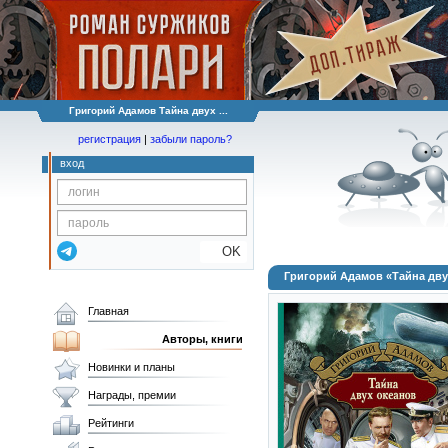
Григорий Адамов Тайна двух ...
регистрация
|
забыли пароль?
вход
OK
Григорий Адамов «Тайна дву
Главная
Авторы, книги
Новинки и планы
Награды, премии
Рейтинги