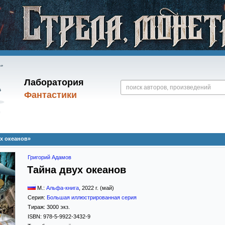
Лаборатория
Фантастики
х океанов»
Григорий Адамов
Тайна двух океанов
М.:
Альфа-книга
,
2022
г. (май)
Серия:
Большая иллюстрированная серия
Тираж:
3000 экз.
ISBN:
978-5-9922-3432-9