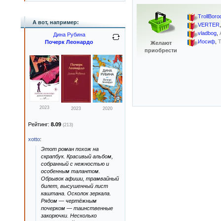
TrollBoro
А вот, например:
VERTER
vladbog
,
Дина Рубина
Иосиф
,
Т
Почерк Леонардо
Желают
приобрести
2023
2023
2020
Рейтинг:
8.09
(213)
xotto
:
Этот роман похож на
скрапбук. Красивый альбом,
собранный с нежностью и
особенным талантом.
Обрывок афиши, трамвайный
билет, высушенный лист
каштана. Осколок зеркала.
Рядом — чертёжным
почерком — таинственные
закорючки. Несколько