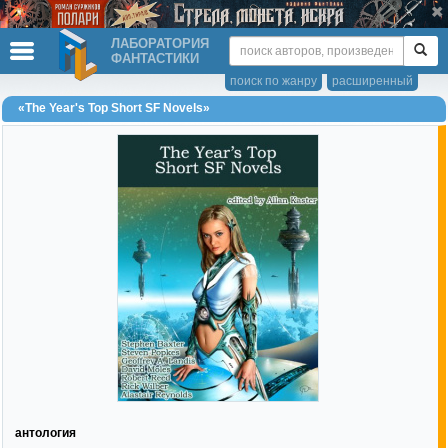
ЛАБОРАТОРИЯ
ФАНТАСТИКИ
поиск по жанру
расширенный
«The Year's Top Short SF Novels»
антология