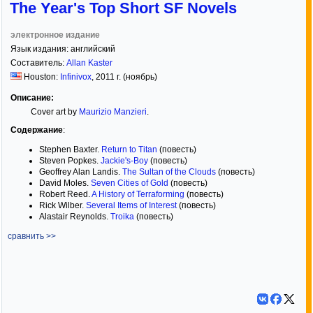
The Year's Top Short SF Novels
электронное издание
Язык издания:
английский
Составитель:
Allan Kaster
Houston:
Infinivox
,
2011
г. (ноябрь)
Описание:
Cover art by
Maurizio Manzieri
.
Содержание
:
Stephen Baxter.
Return to Titan
(повесть)
Steven Popkes.
Jackie's-Boy
(повесть)
Geoffrey Alan Landis.
The Sultan of the Clouds
(повесть)
David Moles.
Seven Cities of Gold
(повесть)
Robert Reed.
A History of Terraforming
(повесть)
Rick Wilber.
Several Items of Interest
(повесть)
Alastair Reynolds.
Troika
(повесть)
сравнить >>