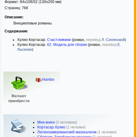
Формат:
84x108/32
(130x200 мм)
Страниц:
768
Описание:
Внецикловые романы.
Содержание
:
Хулио Кортасар.
Счастливчики
(роман,
перевод
Л. Синянской
)
Хулио Кортасар.
62. Модель для сборки
(роман,
перевод
Е.
Лысенко
)
Hambo
Желают
приобрести
Мои книги
(3 человека)
Кортасар Хулио
(1 человек)
Латиноамериканский магреализм
(1 человек)