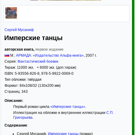
Сергей Мусаниф
Имперские танцы
авторская книга,
первое издание
М.:
АРМАДА: «Издательство Альфа-книга»
,
2007
г.
Серия:
Фантастический боевик
Тираж:
11000 экз. + 6000 экз. (доп.тираж)
ISBN:
5-93556-826-8, 978-5-9922-0069-0
Тип обложки:
твёрдая
Формат:
84x108/32
(130x200 мм)
Страниц:
343
Описание:
Первый роман цикла
«Имперские танцы»
.
Иллюстрация на обложке и внутренние иллюстрации
С.П.
Григорьева
.
Содержание
:
Сергей Мусаниф.
Имперские танцы
(роман)