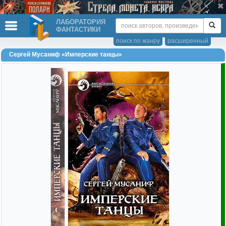
ЛАБОРАТОРИЯ
ФАНТАСТИКИ
поиск по жанру
расширенный
Сергей Мусаниф «Имперские танцы»