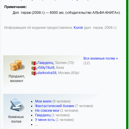
Примечание:
Доп. тираж (2008 г.) — 6000 экз. («Издательство АЛЬФА-КНИГА»).
Информация об издании предоставлена:
Kurok
(доп. тираж, 2008 г.)
Все книжные полки »
Гвардеец
,
Таллин
(70)
(12)
r56ty78ui9
,
Киев
darkosha58
,
Москва
(60р)
Продают,
меняют
Мои книги
(9 человек)
Фантастический боевик
(7 человек)
Не совсем мои
(1 человек)
Гвардеец
(1 человек)
Книжные
У меня есть
(1 человек)
полки
...