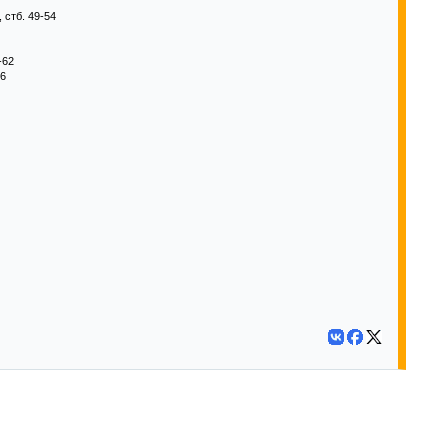
 стб. 49-54
-62
66