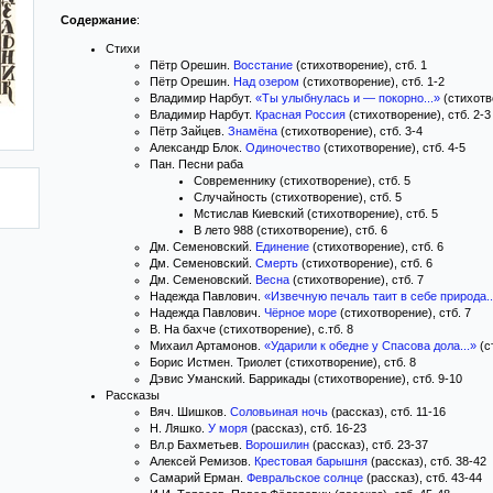
Содержание
:
Стихи
Пётр Орешин.
Восстание
(стихотворение), стб. 1
Пётр Орешин.
Над озером
(стихотворение), стб. 1-2
Владимир Нарбут.
«Ты улыбнулась и — покорно...»
(стихотво
Владимир Нарбут.
Красная Россия
(стихотворение), стб. 2-3
Пётр Зайцев.
Знамёна
(стихотворение), стб. 3-4
Александр Блок.
Одиночество
(стихотворение), стб. 4-5
Пан. Песни раба
Современнику (стихотворение), стб. 5
Случайность (стихотворение), стб. 5
Мстислав Киевский (стихотворение), стб. 5
В лето 988 (стихотворение), стб. 6
Дм. Семеновский.
Единение
(стихотворение), стб. 6
Дм. Семеновский.
Смерть
(стихотворение), стб. 6
Дм. Семеновский.
Весна
(стихотворение), стб. 7
Надежда Павлович.
«Извечную печаль таит в себе природа..
Надежда Павлович.
Чёрное море
(стихотворение), стб. 7
В. На бахче (стихотворение), с.тб. 8
Михаил Артамонов.
«Ударили к обедне у Спасова дола...»
(с
Борис Истмен. Триолет (стихотворение), стб. 8
Дэвис Уманский. Баррикады (стихотворение), стб. 9-10
Рассказы
Вяч. Шишков.
Соловьиная ночь
(рассказ), стб. 11-16
Н. Ляшко.
У моря
(рассказ), стб. 16-23
Вл.р Бахметьев.
Ворошилин
(рассказ), стб. 23-37
Алексей Ремизов.
Крестовая барышня
(рассказ), стб. 38-42
Самарий Ерман.
Февральское солнце
(рассказ), стб. 43-44