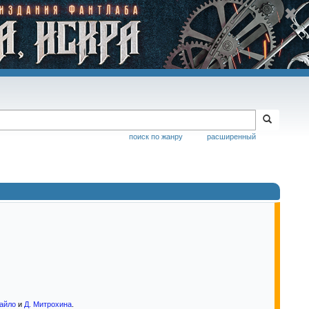
поиск по жанру
расширенный
айло
и
Д. Митрохина
.