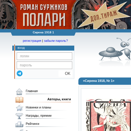
Сирена 1918 1
регистрация
|
забыли пароль?
вход
OK
«Сирена 1918, № 1»
Главная
Авторы, книги
Новинки и планы
Награды, премии
Рейтинги