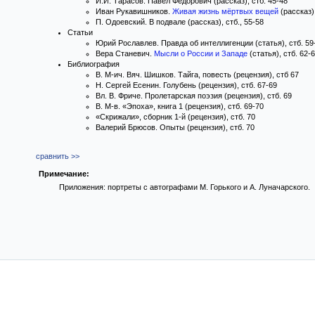
И.И. Тарасов. Павел Фёдорович (рассказ), стб. 45-48
Иван Рукавишников.
Живая жизнь мёртвых вещей
(рассказ),
П. Одоевский. В подвале (рассказ), стб., 55-58
Статьи
Юрий Рославлев. Правда об интеллигенции (статья), стб. 59
Вера Станевич.
Мысли о России и Западе
(статья), стб. 62-
Библиография
В. М-ич. Вяч. Шишков. Тайга, повесть (рецензия), стб 67
Н. Сергей Есенин. Голубень (рецензия), стб. 67-69
Вл. В. Фриче. Пролетарская поэзия (рецензия), стб. 69
В. М-в. «Эпоха», книга 1 (рецензия), стб. 69-70
«Скрижали», сборник 1-й (рецензия), стб. 70
Валерий Брюсов. Опыты (рецензия), стб. 70
сравнить >>
Примечание:
Приложения: портреты с автографами М. Горького и А. Луначарского.