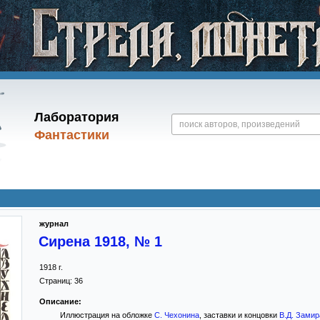
Лаборатория
Фантастики
журнал
Сирена 1918, № 1
1918
г.
Страниц:
36
Описание:
Иллюстрация на обложке
С. Чехонина
, заставки и концовки
В.Д. Замир