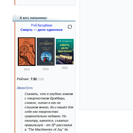
А вот, например:
Рэй Брэдбери
Смерть — дело одинокое
2020
2022
2024
Рейтинг:
7.92
(720)
AlisterOrm
:
Сказать, что я глубоко знаком
с творчеством Брэдбери,
сложно, читал я его не
слишком много, да и нашёл для
себя его творчество
сравнительно недавно. Но
палитру, кажется, схватил
правильную - от SF-рассказов
в "The Machineries of Joy" до