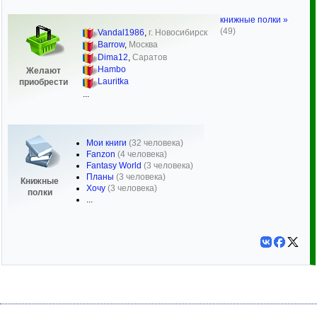
книжные полки »
(49)
Vandal1986
,
г. Новосибирск
Barrow
,
Москва
Dima12
,
Саратов
Hambo
Желают
Lauritka
приобрести
...
Мои книги
(32 человека)
Fanzon
(4 человека)
Fantasy World
(3 человека)
Планы
(3 человека)
Книжные
Хочу
(3 человека)
полки
...