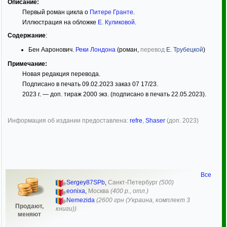
Описание:
Первый роман цикла о
Питере Гранте
.
Иллюстрация на обложке
Е. Куликовой
.
Содержание
:
Бен Ааронович.
Реки Лондона
(роман,
перевод
Е. Трубецкой
)
Примечание:
Новая редакция перевода.
Подписано в печать 09.02.2023 заказ 07 17/23.
2023 г. — доп. тираж 2000 экз. (подписано в печать 22.05.2023).
Информация об издании предоставлена:
refre
,
Shaser
(доп. 2023)
Все
Sergey87SPb
,
Санкт-Петербург
(500)
eonixa
,
Москва
(400 р., отл.)
Nemezida
(2600 грн (Украина, комплект 3
Продают,
книги))
меняют