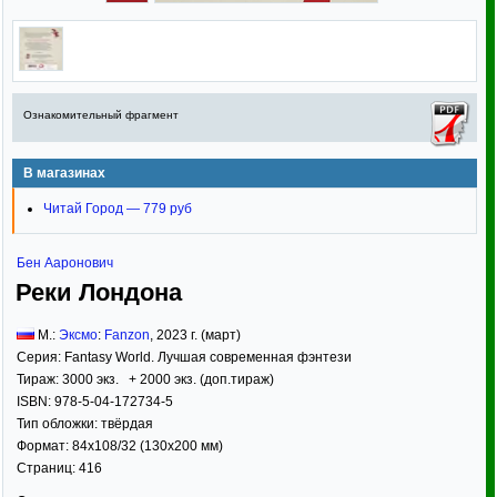
Ознакомительный фрагмент
В магазинах
Читай Город — 779 руб
Бен Ааронович
Реки Лондона
М.:
Эксмо
:
Fanzon
,
2023
г. (март)
Серия:
Fantasy World. Лучшая современная фэнтези
Тираж:
3000 экз. + 2000 экз. (доп.тираж)
ISBN:
978-5-04-172734-5
Тип обложки:
твёрдая
Формат:
84x108/32
(130x200 мм)
Страниц:
416