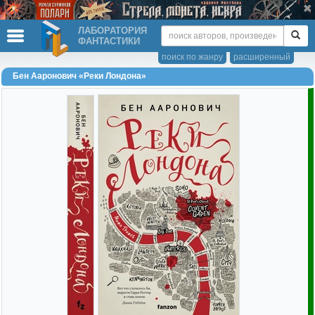
ЛАБОРАТОРИЯ
ФАНТАСТИКИ
поиск по жанру
расширенный
Бен Ааронович «Реки Лондона»