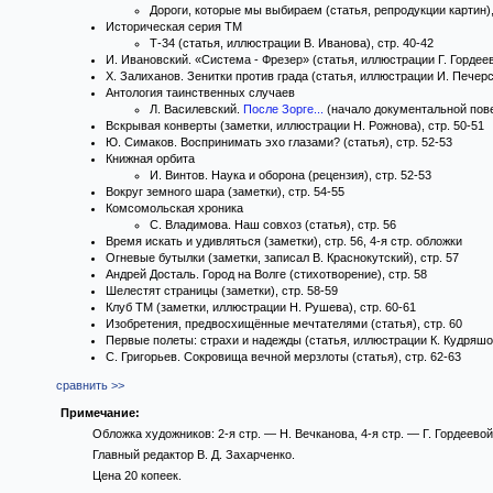
Дороги, которые мы выбираем (статья, репродукции картин),
Историческая серия ТМ
Т-34 (статья, иллюстрации В. Иванова), стр. 40-42
И. Ивановский. «Система - Фрезер» (статья, иллюстрации Г. Гордеев
X. Залиханов. Зенитки против града (статья, иллюстрации И. Печерск
Антология таинственных случаев
Л. Василевский.
После Зорге...
(начало документальной повес
Вскрывая конверты (заметки, иллюстрации Н. Рожнова), стр. 50-51
Ю. Симаков. Воспринимать эхо глазами? (статья), стр. 52-53
Книжная орбита
И. Винтов. Наука и оборона (рецензия), стр. 52-53
Вокруг земного шара (заметки), стр. 54-55
Комсомольская хроника
С. Владимова. Наш совхоз (статья), стр. 56
Время искать и удивляться (заметки), стр. 56, 4-я стр. обложки
Огневые бутылки (заметки, записал В. Краснокутский), стр. 57
Андрей Досталь. Город на Волге (стихотворение), стр. 58
Шелестят страницы (заметки), стр. 58-59
Клуб ТМ (заметки, иллюстрации Н. Рушева), стр. 60-61
Изобретения, предвосхищённые мечтателями (статья), стр. 60
Первые полеты: страхи и надежды (статья, иллюстрации К. Кудряшова
С. Григорьев. Сокровища вечной мерзлоты (статья), стр. 62-63
сравнить >>
Примечание:
Обложка художников: 2-я стр. — Н. Вечканова, 4-я стр. — Г. Гордеевой
Главный редактор В. Д. Захарченко.
Цена 20 копеек.