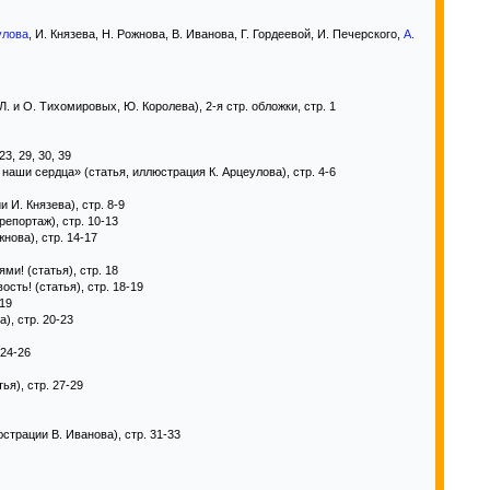
улова
, И. Князева, Н. Рожнова, В. Иванова, Г. Гордеевой, И. Печерского,
А.
 и О. Тихомировых, Ю. Королева), 2-я стр. обложки, стр. 1
3, 29, 30, 39
 наши сердца» (статья, иллюстрация К. Арцеулова), стр. 4-6
 И. Князева), стр. 8-9
епортаж), стр. 10-13
нова), стр. 14-17
и! (статья), стр. 18
сть! (статья), стр. 18-19
19
), стр. 20-23
 24-26
ья), стр. 27-29
страции В. Иванова), стр. 31-33