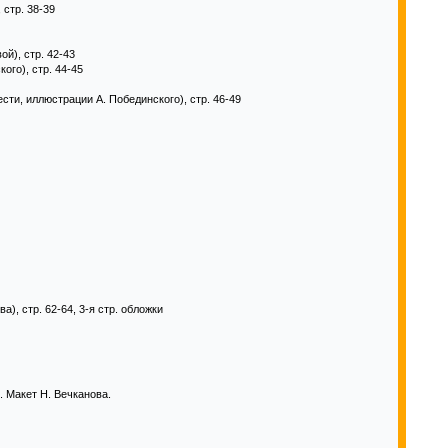
 стр. 38-39
ой), стр. 42-43
ого), стр. 44-45
ти, иллюстрации А. Побединского), стр. 46-49
), стр. 62-64, 3-я стр. обложки
. Макет Н. Вечканова.