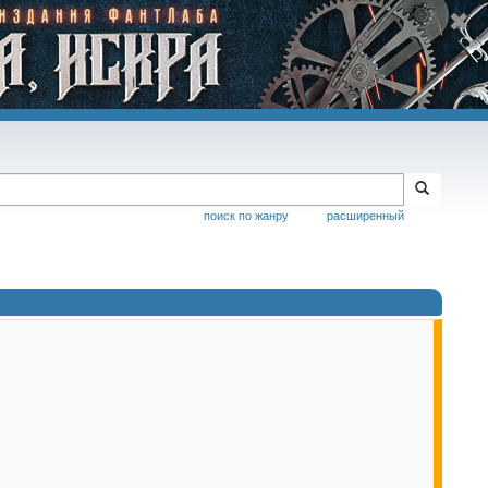
поиск по жанру
расширенный