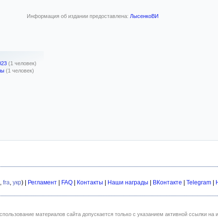
Информация об издании предоставлена:
ЛысенкоВИ
023
(1 человек)
лы
(1 человек)
,
fra
,
укр
) |
Регламент
|
FAQ
|
Контакты
|
Наши награды
|
ВКонтакте
|
Telegram
|
спользование материалов сайта допускается только с указанием активной ссылки на и