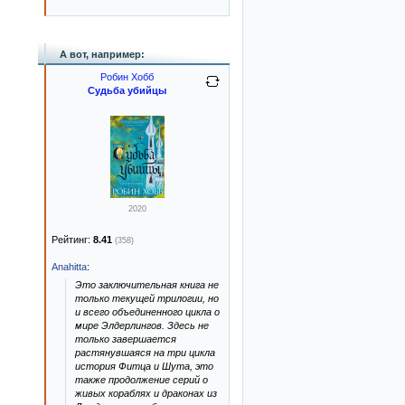
А вот, например:
Робин Хобб
Судьба убийцы
2020
Рейтинг:
8.41
(358)
Anahitta
:
Это заключительная книга не
только текущей трилогии, но
и всего объединенного цикла о
мире Элдерлингов. Здесь не
только завершается
растянувшаяся на три цикла
история Фитца и Шута, это
также продолжение серий о
живых кораблях и драконах из