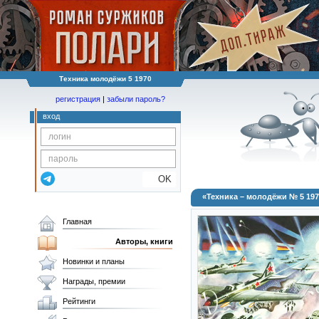
Техника молодёжи 5 1970
регистрация
|
забыли пароль?
вход
OK
«Техника – молодёжи № 5 197
Главная
Авторы, книги
Новинки и планы
Награды, премии
Рейтинги