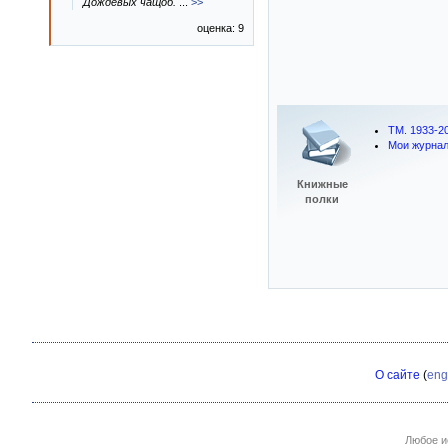
Дождевых чащоб.
...
>>
оценка: 9
ТМ. 1933-2
Мои журна
Книжные
полки
О сайте
(
eng
Любое и