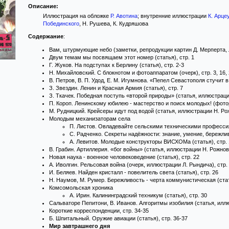
Описание:
Иллюстрация на обложке
Р. Авотина
; внутренние иллюстрации
К. Арце
Побединского
, Н. Рушева, К. Кудряшова
Содержание
:
Вам, штурмующие небо (заметки, репродукции картин Д. Мерперта, Л.
Двум темам мы посвящаем этот номер (статья), стр. 1
Г. Жуков. На подступах к Берлину (статья), стр. 2-3
Н. Михайловский. С блокнотом и фотоаппаратом (очерк), стр. 3, 16, 2
В. Петров, В. П. Удод, Е. М. Игумнова. «Пепел Севастополя стучит в
З. Звездин. Ленин и Красная Армия (статья), стр. 7
З. Ткачек. Победная поступь «второй природы» (статья, иллюстрации
П. Короп. Ленинскому юбилею - мастерство и поиск молодых! (фотор
М. Рудницкий. Крейсеры идут под водой (статья, иллюстрации Н. Рож
Молодым механизаторам села
П. Листов. Овладевайте сельскими техническими профессиям
С. Радченко. Секреты надёжности: знание, умение, бережливо
А. Левитов. Молодые конструкторы ВИСХОМа (статья), стр. 
В. Грабин. Артиллерия. «бог войны» (статья, иллюстрации Н. Рожнова
Новая наука - военное человековедение (статья), стр. 22
А. Иволгин. Рельсовая война (очерк, иллюстрации Л. Рындича), стр.
И. Беляев. Найден кристалл - повелитель света (статья), стр. 26
Н. Наумов, М. Румер. Бережливость - черта коммунистическая (стат
Комсомольская хроника
А. Ирин. Калининградский техникум (статья), стр. 30
Сальваторе Пепитони, В. Иванов. Алгоритмы изобилия (статья, иллю
Короткие корреспонденции, стр. 34-35
Б. Шпитальный. Оружие авиации (статья), стр. 36-37
Мир завтрашнего дня