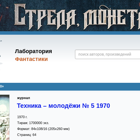
Лаборатория
Фантастики
0»
журнал
Техника – молодёжи № 5 1970
1970
г.
Тираж:
1700000 экз.
Формат:
84x108/16
(205x260 мм)
Страниц:
64