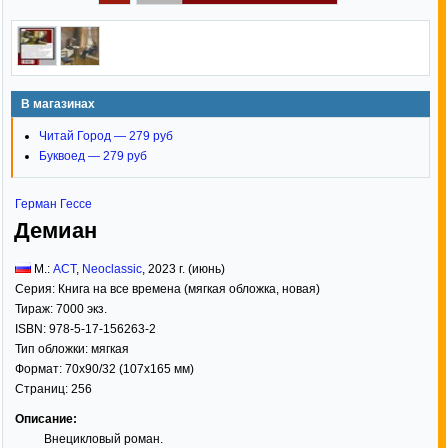
В магазинах
Читай Город — 279 руб
Буквоед — 279 руб
Герман Гессе
Демиан
М.:
АСТ
,
Neoclassic
,
2023
г. (июнь)
Серия:
Книга на все времена (мягкая обложка, новая)
Тираж:
7000 экз.
ISBN:
978-5-17-156263-2
Тип обложки:
мягкая
Формат:
70x90/32
(107x165 мм)
Страниц:
256
Описание:
Внецикловый роман.