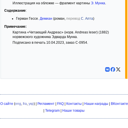
Иллюстрация на обложке — фрагмент картины
Э. Мунка
.
Содержание
:
Герман Гессе.
Демиан
(роман,
перевод
С. Апта
)
Примечание:
Картина «Читающий Андреас» (норв. Andreas leser) (1882)
норвежского художника Эдварда Мунка.
Подписано в печать 10.04.2023, заказ С-0954.
О сайте
(
eng
,
fra
,
укр
) |
Регламент
|
FAQ
|
Контакты
|
Наши награды
|
ВКонтакте
|
Telegram
|
Наши товары