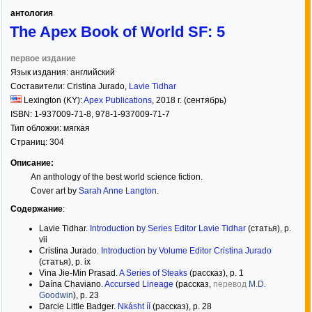
антология
The Apex Book of World SF: 5
первое издание
Язык издания:
английский
Составители:
Cristina Jurado
,
Lavie Tidhar
Lexington (KY):
Apex Publications
,
2018
г. (сентябрь)
ISBN:
1-937009-71-8, 978-1-937009-71-7
Тип обложки:
мягкая
Страниц:
304
Описание:
An anthology of the best world science fiction.
Cover art by
Sarah Anne Langton
.
Содержание
:
Lavie Tidhar.
Introduction by Series Editor Lavie Tidhar
(статья), p.
vii
Cristina Jurado.
Introduction by Volume Editor Cristina Jurado
(статья), p. ix
Vina Jie-Min Prasad.
A Series of Steaks
(рассказ), p. 1
Daína Chaviano.
Accursed Lineage
(рассказ,
перевод
M.D.
Goodwin
), p. 23
Darcie Little Badger.
Nkásht íí
(рассказ), p. 28