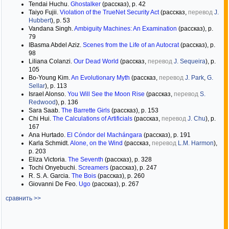
Tendai Huchu.
Ghostalker
(рассказ), p. 42
Taiyo Fujii.
Violation of the TrueNet Security Act
(рассказ,
перевод
J.
Hubbert
), p. 53
Vandana Singh.
Ambiguity Machines: An Examination
(рассказ), p.
79
اBasma Abdel Aziz.
Scenes from the Life of an Autocrat
(рассказ), p.
98
Liliana Colanzi.
Our Dead World
(рассказ,
перевод
J. Sequeira
), p.
105
Bo-Young Kim.
An Evolutionary Myth
(рассказ,
перевод
J. Park
,
G.
Sellar
), p. 113
Israel Alonso.
You Will See the Moon Rise
(рассказ,
перевод
S.
Redwood
), p. 136
Sara Saab.
The Barrette Girls
(рассказ), p. 153
Chi Hui.
The Calculations of Artificials
(рассказ,
перевод
J. Chu
), p.
167
Ana Hurtado.
El Cóndor del Machángara
(рассказ), p. 191
Karla Schmidt.
Alone, on the Wind
(рассказ,
перевод
L.M. Harmon
),
p. 203
Eliza Victoria.
The Seventh
(рассказ), p. 328
Tochi Onyebuchi.
Screamers
(рассказ), p. 247
R. S. A. Garcia.
The Bois
(рассказ), p. 260
Giovanni De Feo.
Ugo
(рассказ), p. 267
сравнить >>