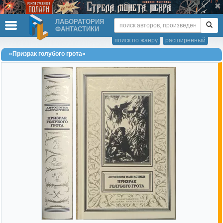
ЛАБОРАТОРИЯ
ФАНТАСТИКИ
поиск по жанру
расширенный
«Призрак голубого грота»