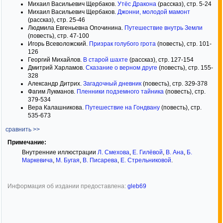
Михаил Васильевич Щербаков.
Утёс Дракона
(рассказ), стр. 5-24
Михаил Васильевич Щербаков.
Джонни, молодой мамонт
(рассказ), стр. 25-46
Людмила Евгеньевна Опочинина.
Путешествие внутрь Земли
(повесть), стр. 47-100
Игорь Всеволожский.
Призрак голубого грота
(повесть), стр. 101-
126
Георгий Михайлов.
В старой шахте
(рассказ), стр. 127-154
Дмитрий Харламов.
Сказание о верном друге
(повесть), стр. 155-
328
Александр Дитрих.
Загадочный дневник
(повесть), стр. 329-378
Фагим Лукманов.
Пленники подземного тайника
(повесть), стр.
379-534
Вера Калашникова.
Путешествие на Гондвану
(повесть), стр.
535-673
сравнить >>
Примечание:
Внутренние иллюстрации
Л. Смехова
,
Е. Гилёвой
,
В. Ана
,
Б.
Маркевича
,
М. Бугая
,
В. Писарева
,
Е. Стрельниковой
.
Информация об издании предоставлена:
gleb69