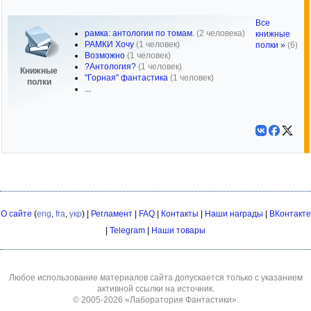
Все
рамка: антологии по томам.
(2 человека)
книжные
РАМКИ Хочу
(1 человек)
полки »
(6)
Возможно
(1 человек)
?Антология?
(1 человек)
Книжные
"Горная" фантастика
(1 человек)
полки
...
О сайте
(
eng
,
fra
,
укр
) |
Регламент
|
FAQ
|
Контакты
|
Наши награды
|
ВКонтакте
|
Telegram
|
Наши товары
Любое использование материалов сайта допускается только с указанием
активной ссылки на источник.
© 2005-2026
«Лаборатория Фантастики»
.