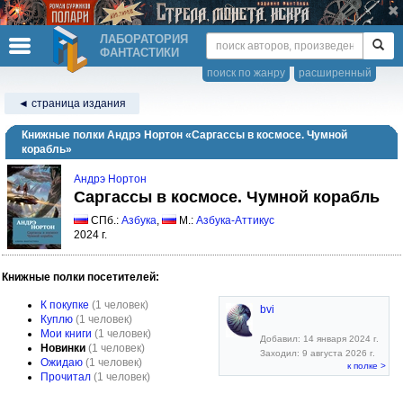
ЛАБОРАТОРИЯ
ФАНТАСТИКИ
поиск по жанру
расширенный
◄ страница издания
Книжные полки Андрэ Нортон «Саргассы в космосе. Чумной
корабль»
Андрэ Нортон
Саргассы в космосе. Чумной корабль
СПб.:
Азбука
,
М.:
Азбука-Аттикус
2024 г.
Книжные полки посетителей:
К покупке
(1 человек)
bvi
Куплю
(1 человек)
Мои книги
(1 человек)
Добавил: 14 января 2024 г.
Новинки
(1 человек)
Заходил: 9 августа 2026 г.
Ожидаю
(1 человек)
к полке >
Прочитал
(1 человек)