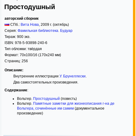
Простодушный
авторский сборник
СПб.:
Вита Нова
,
2009
г. (октябрь)
Серия:
Фамильная библиотека. Будуар
Тираж:
900 экз.
ISBN:
978-5-93898-240-6
Тип обложки:
твёрдая
Формат:
70x100/16
(170x240 мм)
Страниц:
256
Описание:
Внутренние иллюстрации
У. Брунеллески
.
Два самостоятельных произведения.
Содержание
:
Вольтер.
Простодушный
(повесть)
Вольтер.
Памятные заметки для жизнеописания г-на де
Вольтера, сочинённые им самим
(документальное
произведение)