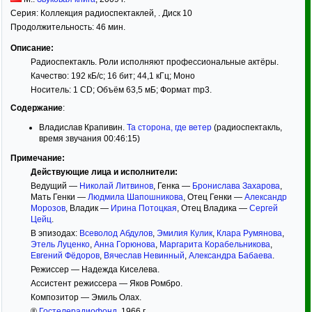
Серия:
Коллекция радиоспектаклей
, . Диск 10
Продолжительность: 46 мин.
Описание:
Радиоспектакль. Роли исполняют профессиональные актёры.
Качество: 192 кБ/с; 16 бит; 44,1 кГц; Моно
Носитель: 1 CD; Объём 63,5 мБ; Формат mp3.
Содержание
:
Владислав Крапивин.
Та сторона, где ветер
(радиоспектакль,
время звучания 00:46:15)
Примечание:
Действующие лица и исполнители:
Ведущий —
Николай Литвинов
, Генка —
Бронислава Захарова
,
Мать Генки —
Людмила Шапошникова
, Отец Генки —
Александр
Морозов
, Владик —
Ирина Потоцкая
, Отец Владика —
Сергей
Цейц
.
В эпизодах:
Всеволод Абдулов
,
Эмилия Кулик
,
Клара Румянова
,
Этель Луценко
,
Анна Горюнова
,
Маргарита Корабельникова
,
Евгений Фёдоров
,
Вячеслав Невинный
,
Александра Бабаева
.
Режиссер — Надежда Киселева.
Ассистент режиссера — Яков Ромбро.
Композитор — Эмиль Олах.
®
Гостелерадиофонд
, 1966 г.