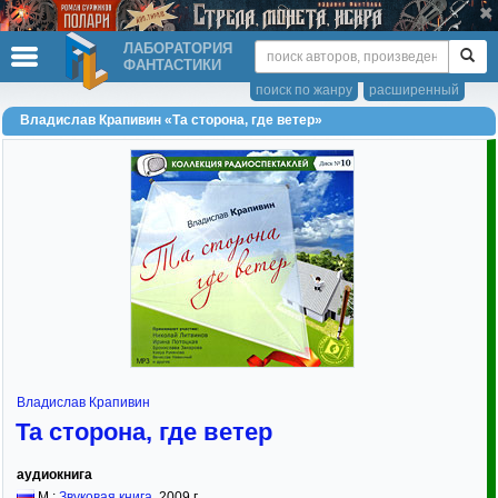
ЛАБОРАТОРИЯ
ФАНТАСТИКИ
поиск по жанру
расширенный
Владислав Крапивин «Та сторона, где ветер»
Владислав Крапивин
Та сторона, где ветер
аудиокнига
М.:
Звуковая книга
,
2009
г.