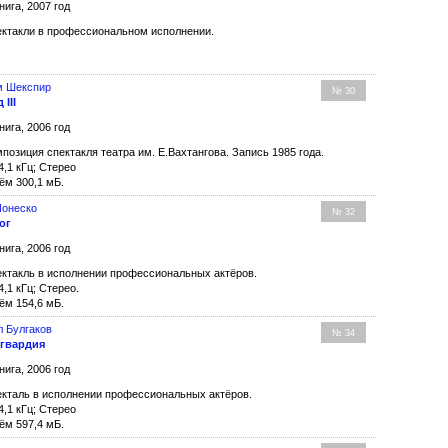
нига, 2007 год
ктакли в профессиональном исполнении.
м Шекспир
№ 30
 III
нига, 2006 год
озиция спектакля театра им. Е.Вахтангова. Запись 1985 года.
4,1 кГц; Стерео
ём 300,1 мБ.
Ионеско
№ 32
ог
нига, 2006 год
ктакль в исполнении профессиональных актёров.
4,1 кГц; Стерео.
ём 154,6 мБ.
 Булгаков
№ 34
 гвардия
нига, 2006 год
кталь в исполнении профессиональных актёров.
4,1 кГц; Стерео
ём 597,4 мБ.