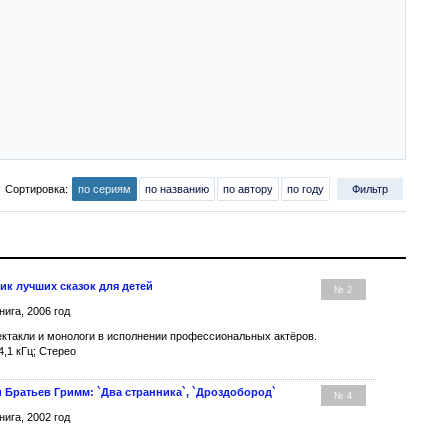
Сортировка:
по сериям
по названию
по автору
по году
Фильтр
ик лучших сказок для детей
№ 2
нига, 2006 год
ктакли и монологи в исполнении профессиональных актёров.
4,1 кГц; Стерео
и Братьев Гримм: `Два странника`, `Дроздобород`
№ 4
нига, 2002 год