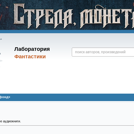
Лаборатория
Фантастики
офонд»
е аудиокниги.