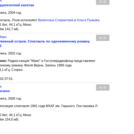
н
№ 36
дцатилетний капитан
нига, 2004 год
ктакль. Роли исполняют
Валентина Сперантова
и
Ольга Пыжова
.
6 бит; 44,1 кГц; Моно.
ём 142,7 мБ.
Верн
№ 38
твенный остров. Спектакль по одноименному роману.
2
нига, 2002 год
ние:
Радиостанция "Маяк" и Гостелерадиофонд представляют
енному роману Жюля Верна. Запись 1989 года.
4,1 кГц; Стерео.
02:37:51.
и
№ 40
ончено
нига, 2005 год
позиция спектакля 1981 года МХАТ им. Горького. Постановка Л.
6 бит; 44,1 кГц; Моно
ём 154,0 мБ.