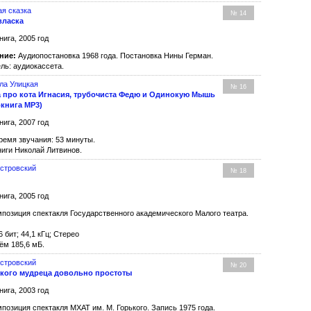
я сказка
№ 14
власка
нига, 2005 год
ние:
Аудиопостановка 1968 года. Постановка Нины Герман.
ль: аудиокассета.
ла Улицкая
№ 16
а про кота Игнасия, трубочиста Федю и Одинокую Мышь
окнига MP3)
нига, 2007 год
емя звучания: 53 минуты.
иги Николай Литвинов.
Островский
№ 18
нига, 2005 год
позиция спектакля Государственного академического Малого театра.
6 бит; 44,1 кГц; Стерео
ём 185,6 мБ.
Островский
№ 20
якого мудреца довольно простоты
нига, 2003 год
позиция спектакля МХАТ им. М. Горького. Запись 1975 года.