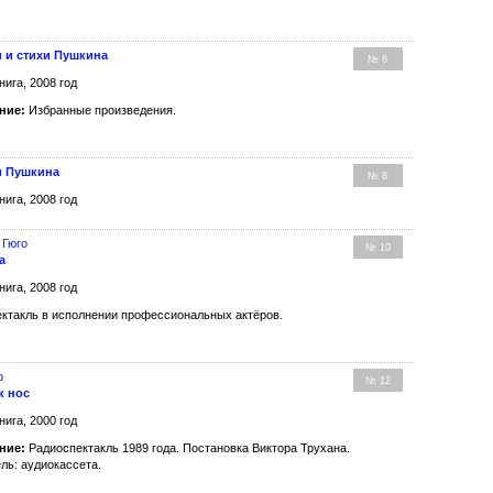
и и стихи Пушкина
№ 6
нига, 2008 год
ние:
Избранные произведения.
и Пушкина
№ 8
нига, 2008 год
 Гюго
№ 10
а
нига, 2008 год
ктакль в исполнении профессиональных актёров.
ф
№ 12
к нос
нига, 2000 год
ние:
Радиоспектакль 1989 года. Постановка Виктора Трухана.
ль: аудиокассета.