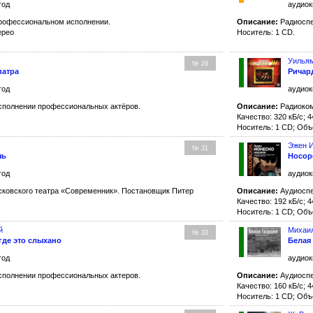
год
аудиок
рофессиональном исполнении.
Описание:
Радиоспе
ерео
Носитель: 1 CD.
Уилья
№ 29
патра
Ричард
год
аудиок
сполнении профессиональных актёров.
Описание:
Радиокомп
Качество: 320 кБ/с; 4
Носитель: 1 CD; Объ
Эжен 
№ 31
чь
Носор
год
аудиок
ковского театра «Современник». Постановщик Питер
Описание:
Аудиоспе
Качество: 192 кБ/с; 4
Носитель: 1 CD; Объ
й
Михаил
№ 33
 где это слыхано
Белая
год
аудиок
сполнении профессиональных актеров.
Описание:
Аудиоспе
Качество: 160 кБ/с; 4
Носитель: 1 CD; Объ