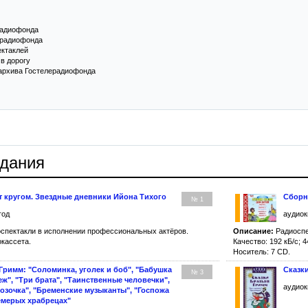
радиофонда
ерадиофонда
ектаклей
в дорогу
 архива Гостелерадиофонда
здания
 кругом. Звездные дневники Ийона Тихого
Сборн
№ 1
год
аудиок
спектакли в исполнении профессиональных актёров.
Описание:
Радиоспе
окассета.
Качество: 192 кБ/с; 4
Носитель: 7 CD.
Гримм: "Соломинка, уголек и боб", "Бабушка
Сказк
№ 3
еж", "Три брата", "Таинственные человечки",
аудиок
озочка", "Бременские музыканты", "Госпожа
емерых храбрецах"