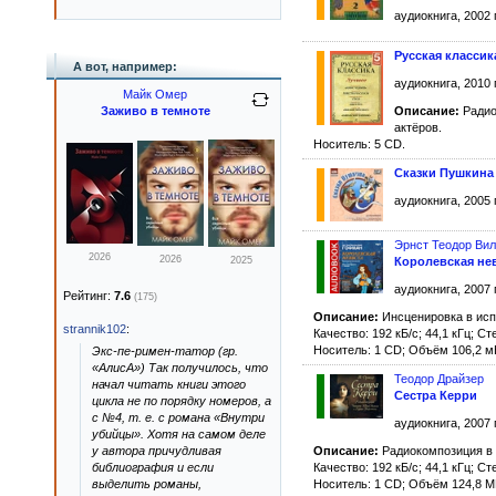
аудиокнига, 2002 
Русская классик
А вот, например:
аудиокнига, 2010 
Майк Омер
Заживо в темноте
Описание:
Радио
актёров.
Носитель: 5 CD.
Сказки Пушкина
аудиокнига, 2005 
Эрнст Теодор Ви
2026
2026
Королевская не
2025
аудиокнига, 2007 
Рейтинг:
7.6
(175)
Описание:
Инсценировка в исп
strannik102
:
Качество: 192 кБ/с; 44,1 кГц; Ст
Носитель: 1 CD; Объём 106,2 м
Экс-пе-римен-татор (гр.
«АлисА») Так получилось, что
Теодор Драйзер
начал читать книги этого
Сестра Керри
цикла не по порядку номеров, а
с №4, т. е. с романа «Внутри
аудиокнига, 2007 
убийцы». Хотя на самом деле
Описание:
Радиокомпозиция в 
у автора причудливая
Качество: 192 кБ/с; 44,1 кГц; Ст
библиография и если
Носитель: 1 CD; Объём 124,8 М
выделить романы,