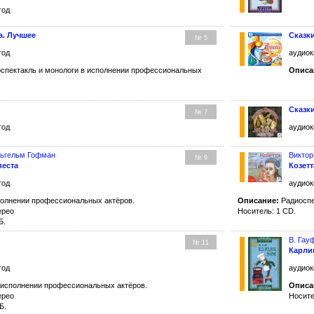
год
а. Лучшее
Сказк
№ 5
год
аудиок
спектакль и монологи в исполнении профессиональных
Описа
Сказк
№ 7
год
аудиок
льгельм Гофман
Виктор
№ 9
веста
Козетт
год
аудиок
олнении профессиональных актёров.
Описание:
Радиоспе
ерео
Носитель: 1 CD.
Б.
В. Гау
№ 11
Карли
год
аудиок
исполнении профессиональных актёров.
Описа
ерео
Носите
Б.