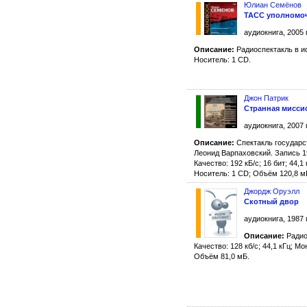
Юлиан Семёнов
ТАСС уполномоч
аудиокнига, 2005 
Описание:
Радиоспектакль в и
Носитель: 1 CD.
Джон Патрик
Странная мисси
аудиокнига, 2007 
Описание:
Спектакль государс
Леонид Варпаховский. Запись 1
Качество: 192 кБ/с; 16 бит; 44,1
Носитель: 1 CD; Объём 120,8 м
Джордж Оруэлл
Скотный двор
аудиокнига, 1987 
Описание:
Радио
Качество: 128 кб/с; 44,1 кГц; Мо
Объём 81,0 мБ.