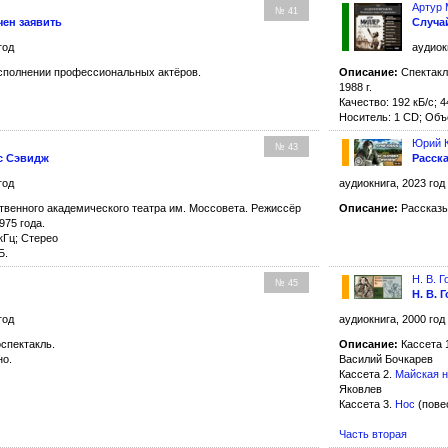
Артур
№ 41
ен заявить
Случа
год
аудиок
сполнении профессиональных актёров.
Описание:
Спектакл
1988 г.
Качество: 192 кБ/с; 4
Носитель: 1 CD; Объ
Юрий 
№ 43
с Сэвидж
Расск
год
аудиокнига, 2023 год
твенного академического театра им. Моссовета. Режиссёр
Описание:
Рассказы
975 года.
 кГц; Стерео
Б.
Н. В. Г
№ 45
Н. В. 
год
аудиокнига, 2000 год
спектакль.
Описание:
Кассета 
но.
Василий Бочкарев
Кассета 2.
Майская н
Яковлев
Кассета 3.
Нос
(пове
Часть вторая