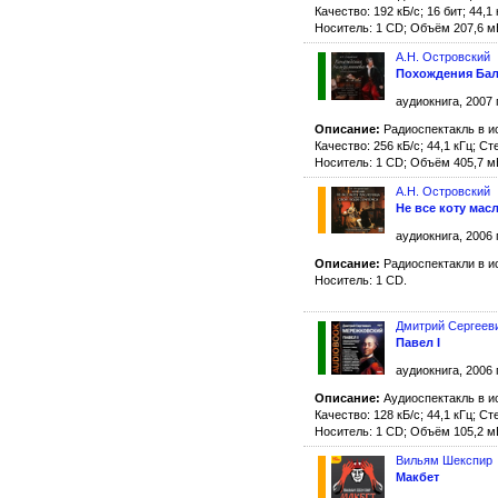
Качество: 192 кБ/с; 16 бит; 44,1
Носитель: 1 CD; Объём 207,6 м
А.Н. Островский
Похождения Ба
аудиокнига, 2007 
Описание:
Радиоспектакль в и
Качество: 256 кБ/с; 44,1 кГц; Ст
Носитель: 1 CD; Объём 405,7 м
А.Н. Островский
Не все коту мас
аудиокнига, 2006 
Описание:
Радиоспектакли в и
Носитель: 1 CD.
Дмитрий Сергеев
Павел I
аудиокнига, 2006 
Описание:
Аудиоспектакль в и
Качество: 128 кБ/с; 44,1 кГц; Ст
Носитель: 1 CD; Объём 105,2 м
Вильям Шекспир
Макбет