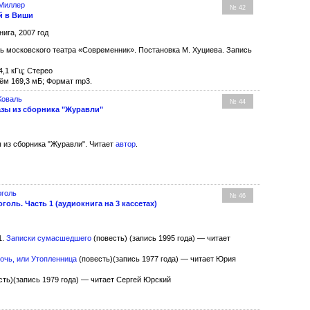
 Миллер
№ 42
й в Виши
нига, 2007 год
ь московского театра «Современник». Постановка М. Хуциева. Запись
4,1 кГц; Стерео
ём 169,3 мБ; Формат mp3.
Коваль
№ 44
азы из сборника "Журавли"
 из сборника "Журавли". Читает
автор
.
оголь
№ 46
Гоголь. Часть 1 (аудиокнига на 3 кассетах)
1.
Записки сумасшедшего
(повесть) (запись 1995 года) — читает
очь, или Утопленница
(повесть)(запись 1977 года) — читает Юрия
сть)(запись 1979 года) — читает Сергей Юрский