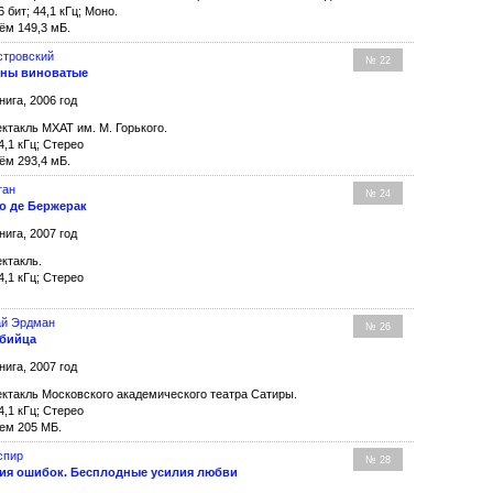
6 бит; 44,1 кГц; Моно.
ём 149,3 мБ.
стровский
№ 22
ины виноватые
нига, 2006 год
ктакль МХАТ им. М. Горького.
4,1 кГц; Стерео
ём 293,4 мБ.
тан
№ 24
о де Бержерак
нига, 2007 год
ктакль.
4,1 кГц; Стерео
ай Эрдман
№ 26
бийца
нига, 2007 год
ктакль Московского академического театра Сатиры.
4,1 кГц; Стерео
ем 205 МБ.
спир
№ 28
ия ошибок. Бесплодные усилия любви