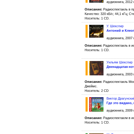
аудиокнига, 2012 
Описание:
Радиоспектакль в п
Качество: 320 кБ/с; 44,1 кГц; Ст
Носитель: 1 CD.
У. Шекспир
Антоний и Клео
аудиокнига, 2007 
Описание:
Радиоспектакль в и
Носитель: 1 CD.
Уильям Шекспир
Двенадцатая но
аудиокнига, 2003 
Описание:
Радиоспектакль Мос
Джеймс.
Носитель: 2 CD
Виктор Драгунски
Где это видано,
аудиокнига, 2009 
Описание:
Радиоспектакли в и
Носитель: 1 CD.