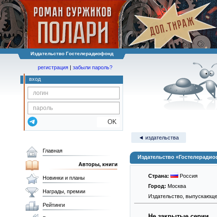
Издательство Гостелерадиофонд
регистрация
|
забыли пароль?
вход
OK
◄ издательства
Главная
Издательство «Гостелеради
Авторы, книги
Страна:
Россия
Новинки и планы
Город:
Москва
Награды, премии
Издательство, выпускающе
Рейтинги
Не закрытые серии