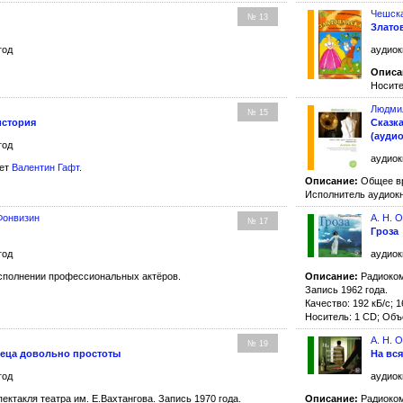
Чешска
№ 13
Злато
год
аудиок
Описа
Носите
Людми
№ 15
история
Сказк
(ауди
год
аудиок
ает
Валентин Гафт
.
Описание:
Общее вр
Исполнитель аудиокн
Фонвизин
А. Н. 
№ 17
Гроза
год
аудиок
сполнении профессиональных актёров.
Описание:
Радиоком
Запись 1962 года.
Качество: 192 кБ/с; 1
Носитель: 1 CD; Объ
А. Н. 
№ 19
реца довольно простоты
На вс
год
аудиок
ктакля театра им. Е.Вахтангова. Запись 1970 года.
Описание:
Радиоком