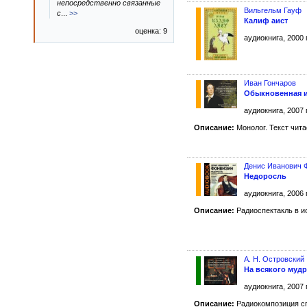
непосредственно связанные
Вильгельм Гауф
с
...
>>
Калиф аист
оценка: 9
аудиокнига, 2000 
Иван Гончаров
Обыкновенная 
аудиокнига, 2007 
Описание:
Монолог. Текст чит
Денис Иванович 
Недоросль
аудиокнига, 2006 
Описание:
Радиоспектакль в и
А. Н. Островский
На всякого муд
аудиокнига, 2007 
Описание:
Радиокомпозиция спе