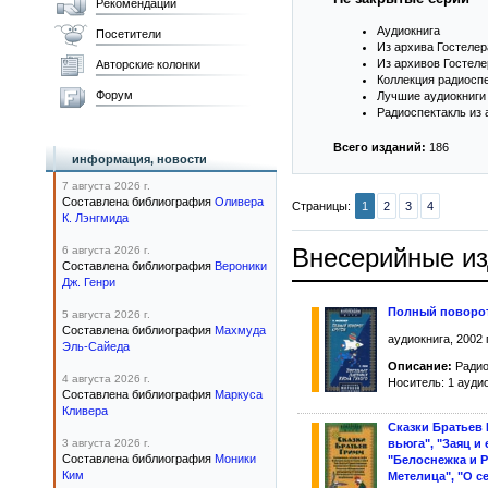
Рекомендации
Аудиокнига
Посетители
Из архива Гостеле
Из архивов Гостел
Авторские колонки
Коллекция радиосп
Форум
Лучшие аудиокниги 
Радиоспектакль из
Всего изданий:
186
информация, новости
7 августа 2026 г.
Составлена библиография
Оливера
Страницы:
1
2
3
4
К. Лэнгмида
Внесерийные и
6 августа 2026 г.
Составлена библиография
Вероники
Дж. Генри
Полный поворот
5 августа 2026 г.
Составлена библиография
Махмуда
аудиокнига, 2002 
Эль-Сайеда
Описание:
Радио
4 августа 2026 г.
Носитель: 1 ауди
Составлена библиография
Маркуса
Кливера
Сказки Братьев 
3 августа 2026 г.
вьюга", "Заяц и 
Составлена библиография
Моники
"Белоснежка и Р
Ким
Метелица", "О с