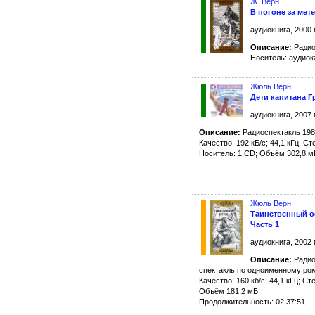
Ж. Верн
В погоне за мет
аудиокнига, 2000 
Описание:
Радио
Носитель: аудиок
Жюль Верн
Дети капитана Г
аудиокнига, 2007 
Описание:
Радиоспектакль 1982
Качество: 192 кБ/с; 44,1 кГц; Ст
Носитель: 1 CD; Объём 302,8 м
Жюль Верн
Таинственный о
Часть 1
аудиокнига, 2002 
Описание:
Радио
спектакль по одноименному ром
Качество: 160 кб/с; 44,1 кГц; Ст
Объём 181,2 мБ.
Продолжительность: 02:37:51.