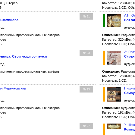
 кГц; Стерео.
Качество: 128 кБ/с; 1
Б.
Носитель: 1 CD; Объ
А.Н. О
№ 21
льзаминова
Без в
год
аудиок
сполнении профессиональных актёров.
Описание:
Радиоспе
ерео
Качество: 320 кБ/с; 4
Б.
Носитель: 1 CD; Объ
Э. Рос
№ 23
леница. Свои люди сочтемся
Сиран
год
аудиок
сполнении профессиональных актёров.
Описание:
Радиоспе
Качество: 128 кБ/с; 4
Носитель: 1 CD.
ич Мережковский
Никол
№ 25
Самоу
год
аудиок
сполнении профессиональных актёров.
Описание:
Аудиоспе
ерео
Качество: 192 кБ/с; 4
Б.
Носитель: 1 CD; Объ
У. Шек
№ 27
Комед