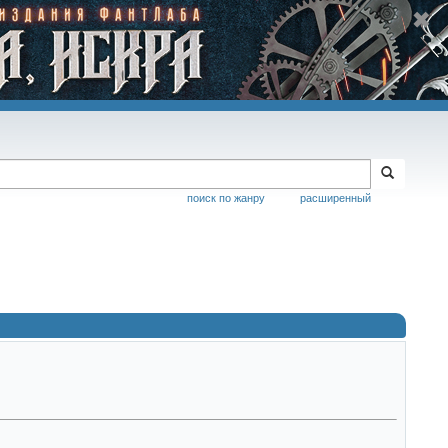
поиск по жанру
расширенный