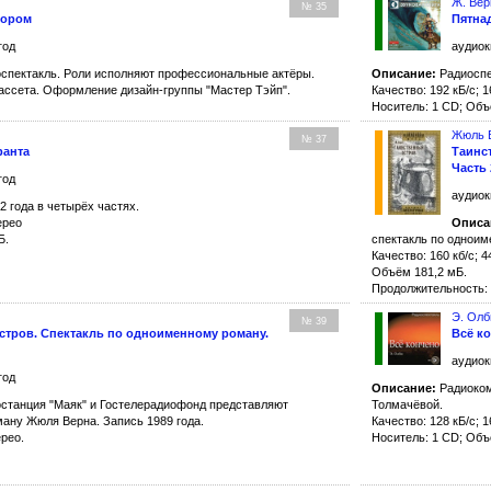
Ж. Вер
№ 35
еором
Пятна
год
аудиок
спектакль. Роли исполняют профессиональные актёры.
Описание:
Радиоспе
ассета. Оформление дизайн-группы "Мастер Тэйп".
Качество: 192 кБ/с; 1
Носитель: 1 CD; Объ
Жюль 
№ 37
ранта
Таинс
Часть 
год
аудиок
 года в четырёх частях.
ерео
Описа
Б.
спектакль по одноим
Качество: 160 кб/с; 4
Объём 181,2 мБ.
Продолжительность: 
Э. Олб
№ 39
стров. Спектакль по одноименному роману.
Всё к
аудиок
год
Описание:
Радиоком
станция "Маяк" и Гостелерадиофонд представляют
Толмачёвой.
ану Жюля Верна. Запись 1989 года.
Качество: 128 кБ/с; 1
ерео.
Носитель: 1 CD; Объ