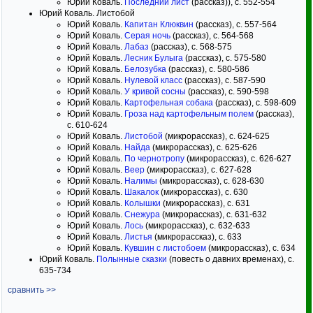
Юрий Коваль.
Последний лист
(рассказ)), с. 552-554
Юрий Коваль. Листобой
Юрий Коваль.
Капитан Клюквин
(рассказ), c. 557-564
Юрий Коваль.
Серая ночь
(рассказ), c. 564-568
Юрий Коваль.
Лабаз
(рассказ), c. 568-575
Юрий Коваль.
Лесник Булыга
(рассказ), c. 575-580
Юрий Коваль.
Белозубка
(рассказ), c. 580-586
Юрий Коваль.
Нулевой класс
(рассказ), c. 587-590
Юрий Коваль.
У кривой сосны
(рассказ), c. 590-598
Юрий Коваль.
Картофельная собака
(рассказ), c. 598-609
Юрий Коваль.
Гроза над картофельным полем
(рассказ),
c. 610-624
Юрий Коваль.
Листобой
(микрорассказ), c. 624-625
Юрий Коваль.
Найда
(микрорассказ), c. 625-626
Юрий Коваль.
По чернотропу
(микрорассказ), c. 626-627
Юрий Коваль.
Веер
(микрорассказ), c. 627-628
Юрий Коваль.
Налимы
(микрорассказ), c. 628-630
Юрий Коваль.
Шакалок
(микрорассказ), c. 630
Юрий Коваль.
Колышки
(микрорассказ), c. 631
Юрий Коваль.
Снежура
(микрорассказ), c. 631-632
Юрий Коваль.
Лось
(микрорассказ), c. 632-633
Юрий Коваль.
Листья
(микрорассказ), c. 633
Юрий Коваль.
Кувшин с листобоем
(микрорассказ), c. 634
Юрий Коваль.
Полынные сказки
(повесть о давних временах), c.
635-734
сравнить >>