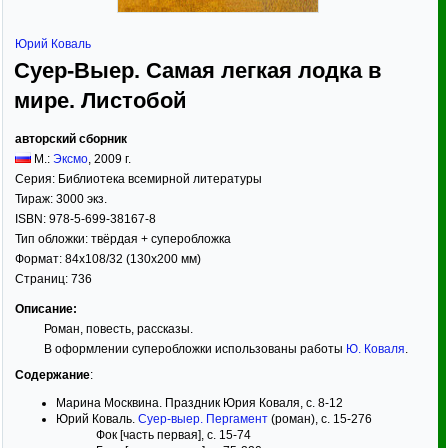
Юрий Коваль
Суер-Выер. Самая легкая лодка в
мире. Листобой
авторский сборник
М.:
Эксмо
,
2009
г.
Серия:
Библиотека всемирной литературы
Тираж:
3000 экз.
ISBN:
978-5-699-38167-8
Тип обложки:
твёрдая
+ суперобложка
Формат:
84x108/32
(130x200 мм)
Страниц:
736
Описание:
Роман, повесть, рассказы.
В оформлении суперобложки использованы работы
Ю. Коваля
.
Содержание
:
Марина Москвина. Праздник Юрия Коваля, c. 8-12
Юрий Коваль.
Суер-выер. Пергамент
(роман), c. 15-276
Фок [часть первая], c. 15-74