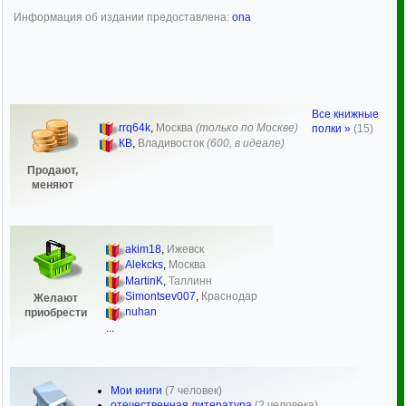
Информация об издании предоставлена:
ona
Все книжные
rrq64k
,
Москва
(только по Москве)
полки »
(15)
КВ
,
Владивосток
(600, в идеале)
Продают,
меняют
akim18
,
Ижевск
Alekcks
,
Москва
MartinK
,
Таллинн
Simontsev007
,
Краснодар
Желают
nuhan
приобрести
...
Мои книги
(7 человек)
отечественная литература
(2 человека)