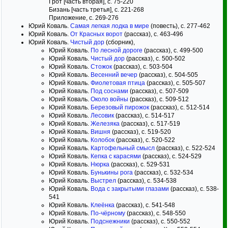
Грот [часть вторая], с. 75-220
Бизань [часть третья], с. 221-268
Приложение, с. 269-276
Юрий Коваль.
Самая легкая лодка в мире
(повесть), c. 277-462
Юрий Коваль.
От Красных ворот
(рассказ), c. 463-496
Юрий Коваль.
Чистый дор
(сборник),
Юрий Коваль.
По лесной дороге
(рассказ), c. 499-500
Юрий Коваль.
Чистый дор
(рассказ), с. 500-502
Юрий Коваль.
Стожок
(рассказ), с. 503-504
Юрий Коваль.
Весенний вечер
(рассказ), с. 504-505
Юрий Коваль.
Фиолетовая птица
(рассказ), с. 505-507
Юрий Коваль.
Под соснами
(рассказ), с. 507-509
Юрий Коваль.
Около войны
(рассказ), с. 509-512
Юрий Коваль.
Березовый пирожок
(рассказ), с. 512-514
Юрий Коваль.
Лесовик
(рассказ), с. 514-517
Юрий Коваль.
Железяка
(рассказ), с. 517-519
Юрий Коваль.
Вишня
(рассказ), с. 519-520
Юрий Коваль.
Колобок
(рассказ), с. 520-522
Юрий Коваль.
Картофельный смысл
(рассказ), с. 522-524
Юрий Коваль.
Кепка с карасями
(рассказ), с. 524-529
Юрий Коваль.
Нюрка
(рассказ), с. 529-531
Юрий Коваль.
Бунькины рога
(рассказ), с. 532-534
Юрий Коваль.
Выстрел
(рассказ), с. 534-538
Юрий Коваль.
Вода с закрытыми глазами
(рассказ), с. 538-
541
Юрий Коваль.
Клеёнка
(рассказ), с. 541-548
Юрий Коваль.
По-чёрному
(рассказ), с. 548-550
Юрий Коваль.
Подснежники
(рассказ), с. 550-552