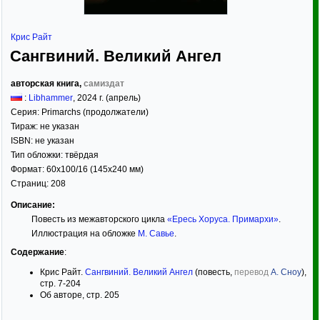
Крис Райт
Сангвиний. Великий Ангел
авторская книга,
самиздат
:
Libhammer
,
2024
г. (апрель)
Серия:
Primarchs (продолжатели)
Тираж:
не указан
ISBN:
не указан
Тип обложки:
твёрдая
Формат:
60x100/16
(145x240 мм)
Страниц:
208
Описание:
Повесть из межавторского цикла
«Ересь Хоруса. Примархи»
.
Иллюстрация на обложке
М. Савье
.
Содержание
:
Крис Райт.
Сангвиний. Великий Ангел
(повесть,
перевод
А. Сноу
),
стр. 7-204
Об авторе, стр. 205