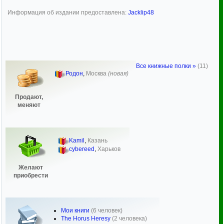
Информация об издании предоставлена:
Jacklip48
Все книжные полки »
(11)
Родон
,
Москва
(новая)
Продают,
меняют
Kamil
,
Казань
cybereed
,
Харьков
Желают
приобрести
Мои книги
(6 человек)
The Horus Heresy
(2 человека)