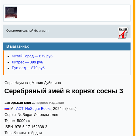
Ознакомительный фрагмент
В магазинах
Читай Город — 879 руб
Литрес — 399 руб
Буквоед — 879 руб
Сора Наумова
,
Мария Дубинина
Серебряный змей в корнях сосны 3
авторская книга,
первое издание
М.:
АСТ
:
NoSugar Books
,
2024
г. (июнь)
Серия:
NoSugar. Легенды змея
Тираж:
5000 экз.
ISBN:
978-5-17-162838-3
Тип обложки:
твёрдая