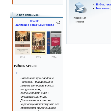
Библиотека
Мои книги
(
А вот, например:
Книжные
Лао Шэ
полки
Записки о кошачьем городе
2014
2026
2025
Рейтинг:
7.54
(238)
Till
:
Загадочное произведение.
Читаешь - и непрерывно
ловишь автора на всяких
несуразностях,
погрешностях, а то и
откровенных ляпах.
Дочитываешь - что за
чертовщина? почему это всё
производит такое сильное