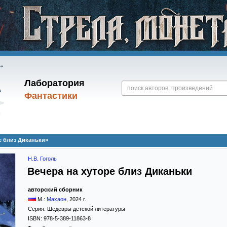
Лаборатория
Фантастики
ре близ Диканьки»
Н.В. Гоголь
Вечера на хуторе близ Диканьки
авторский сборник
М.:
Махаон
,
2024
г.
Серия:
Шедевры детской литературы
ISBN:
978-5-389-11863-8