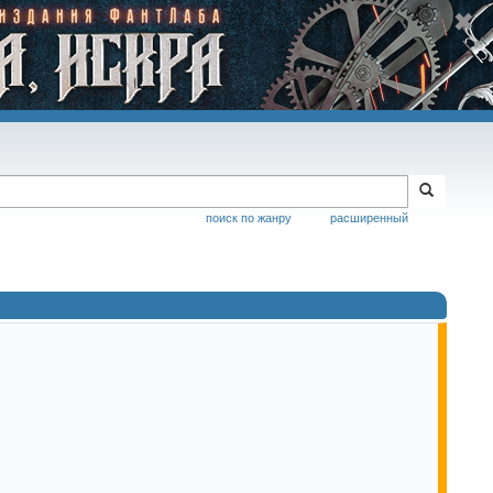
поиск по жанру
расширенный