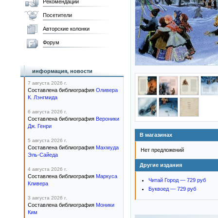
Рекомендации
Посетители
Авторские колонки
Форум
информация, новости
7 августа 2026 г.
Составлена библиография
Оливера
К. Лэнгмида
6 августа 2026 г.
Составлена библиография
Вероники
Дж. Генри
В магазинах
5 августа 2026 г.
Составлена библиография
Махмуда
Нет предложений
Эль-Сайеда
Другие издания
4 августа 2026 г.
Составлена библиография
Маркуса
Читай Город — 729 руб
Кливера
Буквоед — 729 руб
3 августа 2026 г.
Составлена библиография
Моники
Ким