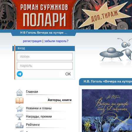
Н В Гоголь Вечера на хуторе ...
регистрация
|
забыли пароль?
вход
OK
Н.В. Гоголь «Вечера на хуто
Главная
Авторы, книги
Новинки и планы
Награды, премии
Рейтинги