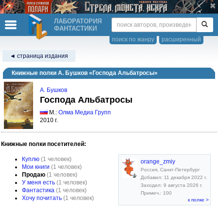
ЛАБОРАТОРИЯ
ФАНТАСТИКИ
поиск по жанру
расширенный
◄ страница издания
Книжные полки А. Бушков «Господа Альбатросы»
А. Бушков
Господа Альбатросы
М.:
Олма Медиа Групп
2010 г.
Книжные полки посетителей:
Куплю
(1 человек)
orange_zmiy
Мои книги
(1 человек)
Россия, Санкт-Петербург
Продаю
(1 человек)
Добавил: 11 декабря 2022 г.
У меня есть
(1 человек)
Заходил: 9 августа 2026 г.
Фантастика
(1 человек)
Примеч.: 100
Хочу почитать
(1 человек)
к полке >