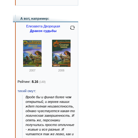
А вот, например:
Елизавета Дворецкая
Дракон судьбы
2007
2006
Рейтинг:
8.16
(149)
тихий омут
:
Вроде бы и финал более чем
открытый, и героев наших
ждет полная неизвестность,
однако чувствуется какая-то
логическая завершенность. И
опять же, персонажи
получились просто отличные
- живые и все разные. И
читается так же легко, как и