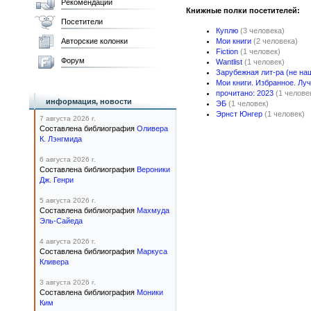
Рекомендации
Книжные полки посетителей:
Посетители
Куплю
(3 человека)
Авторские колонки
Мои книги
(2 человека)
Fiction
(1 человек)
Форум
Wantlist
(1 человек)
Зарубежная лит-ра (не на
Мои книги. Избранное. Лу
прочитано: 2023
(1 челове
информация, новости
ЭБ
(1 человек)
Эрнст Юнгер
(1 человек)
7 августа 2026 г.
Составлена библиография
Оливера
К. Лэнгмида
6 августа 2026 г.
Составлена библиография
Вероники
Дж. Генри
5 августа 2026 г.
Составлена библиография
Махмуда
Эль-Сайеда
4 августа 2026 г.
Составлена библиография
Маркуса
Кливера
3 августа 2026 г.
Составлена библиография
Моники
Ким