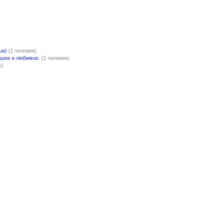
ши)
(1 человек)
чшее и любимое.
(1 человек)
к)