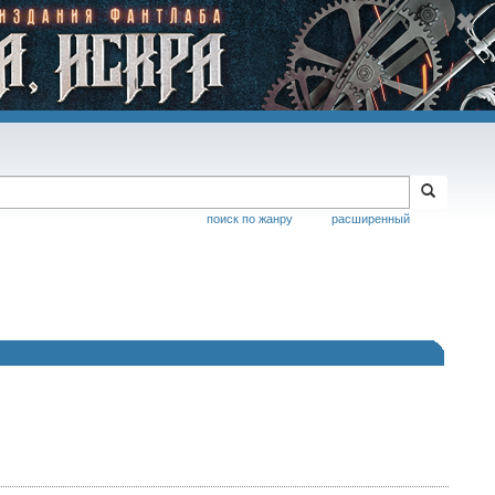
поиск по жанру
расширенный