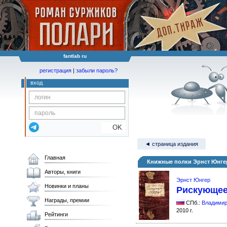
fantlab ru
регистрация
|
забыли пароль?
вход
OK
◄ страница издания
Главная
Книжные полки Эрнст Юнге
Авторы, книги
Эрнст Юнгер
Новинки и планы
Рискующее
Награды, премии
СПб.:
Владимир
2010 г.
Рейтинги