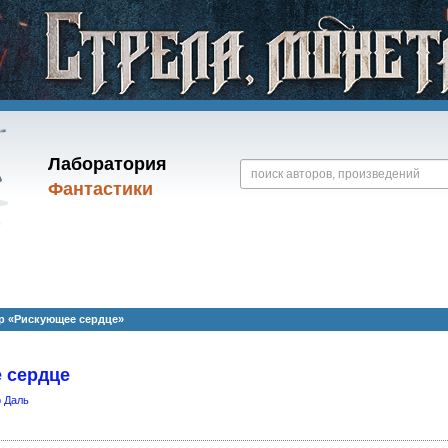
Лаборатория
Фантастики
р «Рискующее сердце»
 сердце
 Даль