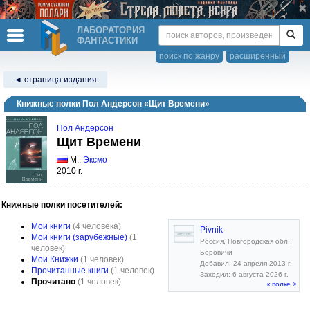
ЛАБОРАТОРИЯ
ФАНТАСТИКИ
поиск по жанру
расширенный
◄ страница издания
Книжные полки Пол Андерсон «Щит Времени»
Пол Андерсон
Щит Времени
М.:
Эксмо
2010 г.
Книжные полки посетителей:
Мои книги
(4 человека)
Pivnik
Мои книги (зарубежные)
(1
Россия, Новгородская обл.,
человек)
Боровичи
Мои Книжки
(1 человек)
Добавил: 24 апреля 2013 г.
Прочитанные книги
(1 человек)
Заходил: 6 августа 2026 г.
Прочитано
(1 человек)
к полке >