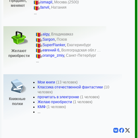
Продают,
ismagil
,
Москва
(2500)
меняют
fanvil
,
Натания
...
algy
,
Владикавказ
Sargon
,
Псков
SuperFlanker
,
Екатеринбург
евгений 6
,
Волгоградская обл.г …
Желают
orange_zmiy
,
Санкт-Петербург
приобрести
...
Мои книги
(13 человек)
Классика отечественной фантастики
(10
человек)
прочитать в электронке
(1 человек)
Книжные
Желаю приобрести
(1 человек)
полки
КМФ
(1 человек)
...