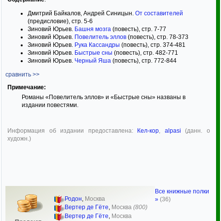
Дмитрий Байкалов, Андрей Синицын.
От составителей
(предисловие), стр. 5-6
Зиновий Юрьев.
Башня мозга
(повесть), стр. 7-77
Зиновий Юрьев.
Повелитель эллов
(повесть), стр. 78-373
Зиновий Юрьев.
Рука Кассандры
(повесть), стр. 374-481
Зиновий Юрьев.
Быстрые сны
(повесть), стр. 482-771
Зиновий Юрьев.
Черный Яша
(повесть), стр. 772-844
сравнить >>
Примечание:
Романы «Повелитель эллов» и «Быстрые сны» названы в
издании повестями.
Информация об издании предоставлена:
Кел-кор
,
alpasi
(данн. о
художн.)
Все книжные полки
Родон
,
Москва
»
(36)
Вертер де Гёте
,
Москва
(800)
Вертер де Гёте
,
Москва