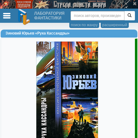
ЛАБОРАТОРИЯ
ФАНТАСТИКИ
поиск по жанру
расширенный
Зиновий Юрьев «Рука Кассандры»