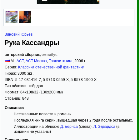
Зиновий Юрьев
Рука Кассандры
авторский сборник,
омнибус
М.:
АСТ
,
АСТ Москва
,
Транзиткнига
,
2006
г.
Серия:
Классика отечественной фантастики
Тираж:
3000 экз.
ISBN:
5-17-031416-7, 5-9713-0559-X, 5-9578-1900-X
Тип обложки:
твёрдая
Формат:
84x108/32
(130x200 мм)
Страниц:
848
Описание:
Несвязанные повести и романы.
Последняя книга серии, вышедшая через 2 года после остальных.
Иллюстрации на обложке
Д. Бернсa
(слева),
Л. Эдвардса
(в
издании не указаны)
Содержание
: