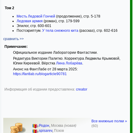
Том 2
Месть Ледовой Гончей
(продолжение), стр. 5-178
Ледовая армия
(роман), стр. 179-599
Эпилог, стр. 600-601
Постскриптум.
У тела снежного кита
(рассказ), стр. 602-616
сравнить >>
Примечание:
Официальное издание Лаборатории Фантастики.
Редактура Виктории Палитко. Корректура Людмилы Крымовой,
Юлии Киреевой. Вёрстка
Лина Лобарёва
.
Анонс на ФантЛабе от 28 марта 2025:
https://fantlab.ru/blogarticle90781
Информация об издании предоставлена:
creator
Все книжные полки »
Родон
,
Москва
(новая)
(60)
spisarev
,
Псков