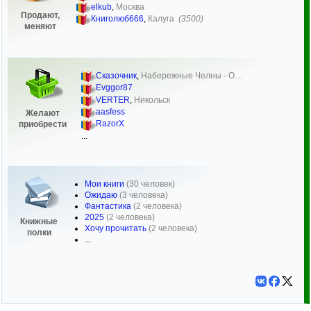
elkub
,
Москва
Продают,
Книголюб666
,
Калуга
(3500)
меняют
Сказочник
,
Набережные Челны - О…
Evggor87
VERTER
,
Никольск
aasfess
Желают
RazorX
приобрести
...
Мои книги
(30 человек)
Ожидаю
(3 человека)
Фантастика
(2 человека)
2025
(2 человека)
Книжные
Хочу прочитать
(2 человека)
полки
...