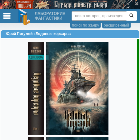
ЛАБОРАТОРИЯ
ФАНТАСТИКИ
поиск по жанру
расширенный
Юрий Погуляй «Ледовые корсары»