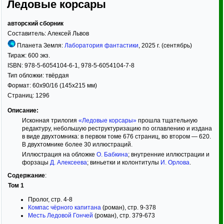
Ледовые корсары
авторский сборник
Составитель:
Алексей Львов
Планета Земля:
Лаборатория фантастики
,
2025
г. (сентябрь)
Тираж:
600 экз.
ISBN:
978-5-6054104-6-1, 978-5-6054104-7-8
Тип обложки:
твёрдая
Формат:
60x90/16
(145x215 мм)
Страниц:
1296
Описание:
Исконная трилогия
«Ледовые корсары»
прошла тщательную
редактуру, небольшую реструктуризацию по оглавлению и издана
в виде двухтомника: в первом томе 676 страниц, во втором — 620.
В двухтомнике более 30 иллюстраций.
Иллюстрация на обложке
О. Бабкина
; внутренние иллюстрации и
форзацы
Д. Алексеева
; виньетки и колонтитулы
И. Орлова
.
Содержание
:
Том 1
Пролог, стр. 4-8
Компас чёрного капитана
(роман), стр. 9-378
Месть Ледовой Гончей
(роман), стр. 379-673