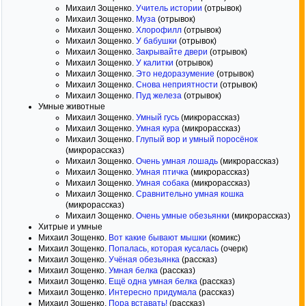
Михаил Зощенко.
Учитель истории
(отрывок)
Михаил Зощенко.
Муза
(отрывок)
Михаил Зощенко.
Хлорофилл
(отрывок)
Михаил Зощенко.
У бабушки
(отрывок)
Михаил Зощенко.
Закрывайте двери
(отрывок)
Михаил Зощенко.
У калитки
(отрывок)
Михаил Зощенко.
Это недоразумение
(отрывок)
Михаил Зощенко.
Снова неприятности
(отрывок)
Михаил Зощенко.
Пуд железа
(отрывок)
Умные животные
Михаил Зощенко.
Умный гусь
(микрорассказ)
Михаил Зощенко.
Умная кура
(микрорассказ)
Михаил Зощенко.
Глупый вор и умный поросёнок
(микрорассказ)
Михаил Зощенко.
Очень умная лошадь
(микрорассказ)
Михаил Зощенко.
Умная птичка
(микрорассказ)
Михаил Зощенко.
Умная собака
(микрорассказ)
Михаил Зощенко.
Сравнительно умная кошка
(микрорассказ)
Михаил Зощенко.
Очень умные обезьянки
(микрорассказ)
Хитрые и умные
Михаил Зощенко.
Вот какие бывают мышки
(комикс)
Михаил Зощенко.
Попалась, которая кусалась
(очерк)
Михаил Зощенко.
Учёная обезьянка
(рассказ)
Михаил Зощенко.
Умная белка
(рассказ)
Михаил Зощенко.
Ещё одна умная белка
(рассказ)
Михаил Зощенко.
Интересно придумала
(рассказ)
Михаил Зощенко.
Пора вставать!
(рассказ)