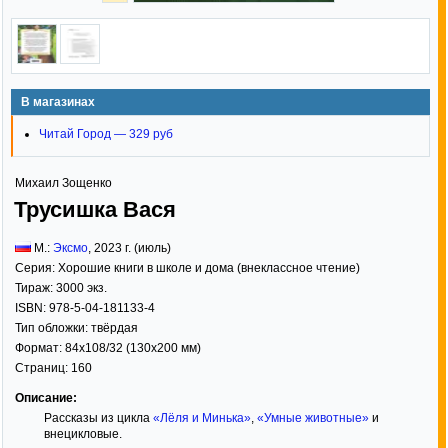
В магазинах
Читай Город — 329 руб
Михаил Зощенко
Трусишка Вася
М.:
Эксмо
,
2023
г. (июль)
Серия:
Хорошие книги в школе и дома (внеклассное чтение)
Тираж:
3000 экз.
ISBN:
978-5-04-181133-4
Тип обложки:
твёрдая
Формат:
84x108/32
(130x200 мм)
Страниц:
160
Описание:
Рассказы из цикла
«Лёля и Минька»
,
«Умные животные»
и
внецикловые.