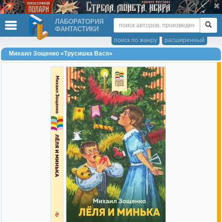
ЛАБОРАТОРИЯ
ФАНТАСТИКИ
поиск по жанру
расширенный
Михаил Зощенко «Трусишка Вася»