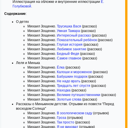
Иллюстрация на обложке и внутренние иллюстрации
Е.
Голубковой
.
Содержание
:
О детях
Михаил Зощенко.
Трусишка Вася
(рассказ)
Михаил Зощенко.
Умная Тамара
(рассказ)
Михаил Зощенко.
Интересный рассказ
(рассказ)
Михаил Зощенко.
Показательный ребёнок
(рассказ)
Михаил Зощенко.
Глупая история
(рассказ)
Михаил Зощенко.
Любимое занятие
(рассказ)
Михаил Зощенко.
Бедный Федя
(рассказ)
Михаил Зощенко.
Самое главное
(рассказ)
Леля и Минька
Михаил Зощенко.
Ёлка
(рассказ)
Михаил Зощенко.
Калоши и мороженое
(рассказ)
Михаил Зощенко.
Бабушкин подарок
(рассказ)
Михаил Зощенко.
Не надо врать
(рассказ)
Михаил Зощенко.
Тридцать лет спустя
(рассказ)
Михаил Зощенко.
Находка
(рассказ)
Михаил Зощенко.
Великие путешественники
(рассказ)
Михаил Зощенко.
Золотые слова
(рассказ)
Рассказы о Минькином детстве. Отрывки из повести "Перед
восходом Солнца"
Михаил Зощенко.
В зоологическом саду
(отрывок)
Михаил Зощенко.
Гроза
(отрывок)
Михаил Зощенко.
Так просто
(рассказ)
Михаил Зощенко.
Я не виноват
(отрывок)