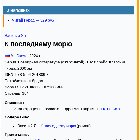
В магазинах
Читай Город — 529 руб
Василий Ян
К последнему морю
М.:
Эксмо
,
2024
г.
Серия:
Всемирная литература (с картинкой) / Бест прайс. Классика
Тираж:
2000 экз.
ISBN:
978-5-04-201889-3
Тип обложки:
твёрдая
Формат:
84x108/32
(130x200 мм)
Страниц:
384
Описание:
Иллюстрация на обложке — фрагмент картины
Н.К. Рериха
.
Содержание
:
Василий Ян.
К последнему морю
(роман)
Примечание: