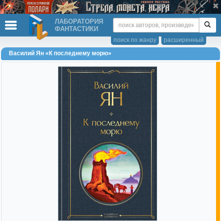
ЛАБОРАТОРИЯ
ФАНТАСТИКИ
поиск по жанру
расширенный
Василий Ян «К последнему морю»