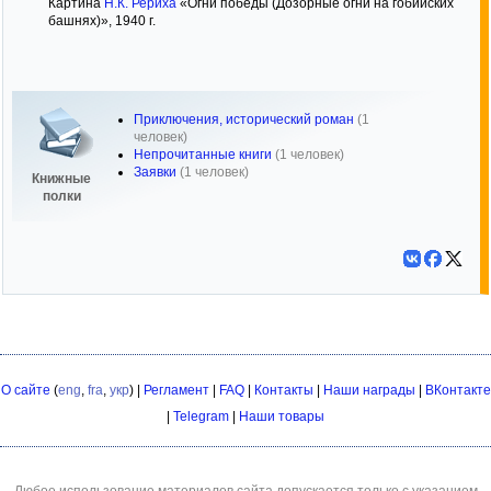
Картина
Н.К. Рериха
«Огни победы (Дозорные огни на гобийских
башнях)», 1940 г.
Приключения, исторический роман
(1
человек)
Непрочитанные книги
(1 человек)
Заявки
(1 человек)
Книжные
полки
О сайте
(
eng
,
fra
,
укр
) |
Регламент
|
FAQ
|
Контакты
|
Наши награды
|
ВКонтакте
|
Telegram
|
Наши товары