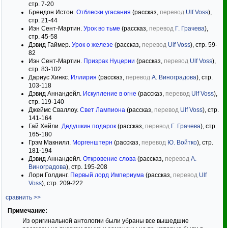
стр. 7-20
Брендон Истон.
Отблески угасания
(рассказ,
перевод
Ulf Voss
),
стр. 21-44
Иэн Сент-Мартин.
Урок во тьме
(рассказ,
перевод
Г. Грачева
),
стр. 45-58
Дэвид Гаймер.
Урок о железе
(рассказ,
перевод
Ulf Voss
), стр. 59-
82
Иэн Сент-Мартин.
Призрак Нуцерии
(рассказ,
перевод
Ulf Voss
),
стр. 83-102
Дариус Хинкс.
Иллирия
(рассказ,
перевод
А. Виноградова
), стр.
103-118
Дэвид Аннандейл.
Искупление в огне
(рассказ,
перевод
Ulf Voss
),
стр. 119-140
Джеймс Сваллоу.
Свет Лампиона
(рассказ,
перевод
Ulf Voss
), стр.
141-164
Гай Хейли.
Дедушкин подарок
(рассказ,
перевод
Г. Грачева
), стр.
165-180
Грэм Макнилл.
Моргенштерн
(рассказ,
перевод
Ю. Войтко
), стр.
181-194
Дэвид Аннандейл.
Откровение слова
(рассказ,
перевод
А.
Виноградова
), стр. 195-208
Лори Голдинг.
Первый лорд Империума
(рассказ,
перевод
Ulf
Voss
), стр. 209-222
сравнить >>
Примечание:
Из оригинальной антологии были убраны все вышедшие