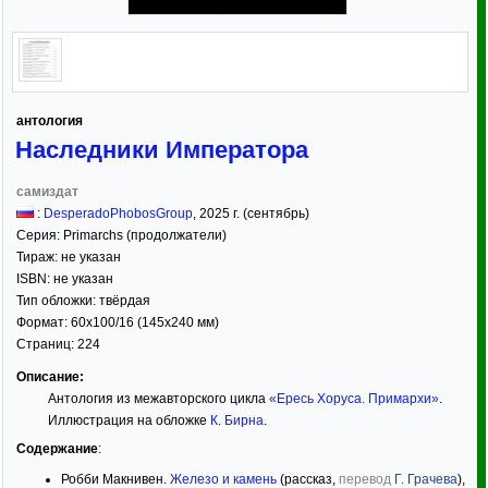
антология
Наследники Императора
самиздат
:
DesperadoPhobosGroup
,
2025
г. (сентябрь)
Серия:
Primarchs (продолжатели)
Тираж:
не указан
ISBN:
не указан
Тип обложки:
твёрдая
Формат:
60x100/16
(145x240 мм)
Страниц:
224
Описание:
Антология из межавторского цикла
«Ересь Хоруса. Примархи»
.
Иллюстрация на обложке
К. Бирна
.
Содержание
:
Робби Макнивен.
Железо и камень
(рассказ,
перевод
Г. Грачева
),