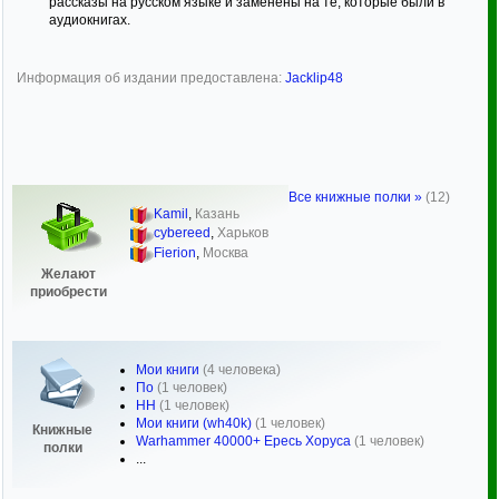
рассказы на русском языке и заменены на те, которые были в
аудиокнигах.
Информация об издании предоставлена:
Jacklip48
Все книжные полки »
(12)
Kamil
,
Казань
cybereed
,
Харьков
Fierion
,
Москва
Желают
приобрести
Мои книги
(4 человека)
По
(1 человек)
HH
(1 человек)
Мои книги (wh40k)
(1 человек)
Книжные
Warhammer 40000+ Ересь Хоруса
(1 человек)
полки
...