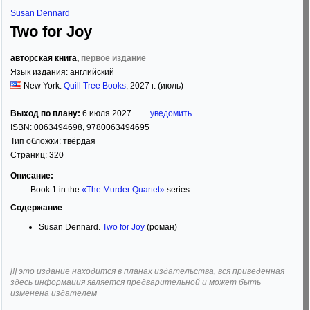
Susan Dennard
Two for Joy
авторская книга,
первое издание
Язык издания:
английский
New York:
Quill Tree Books
,
2027
г. (июль)
Выход по плану:
6 июля 2027
уведомить
ISBN:
0063494698, 9780063494695
Тип обложки:
твёрдая
Страниц:
320
Описание:
Book 1 in the
«The Murder Quartet»
series.
Содержание
:
Susan Dennard.
Two for Joy
(роман)
[!] это издание находится в планах издательства, вся приведенная
здесь информация является предварительной и может быть
изменена издателем