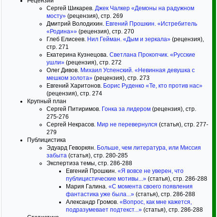
Рецензии
Сергей Шикарев.
Джек Чалкер «Демоны на радужном
мосту»
(рецензия), стр. 269
Дмитрий Володихин.
Евгений Прошкин. «Истребитель
«Родина»»
(рецензия), стр. 270
Глеб Елисеев.
Нил Гейман. «Дым и зеркала»
(рецензия),
стр. 271
Екатерина Кузнецова.
Светлана Прокопчик. «Русские
ушли»
(рецензия), стр. 272
Олег Дивов.
Михаил Успенский. «Невинная девушка с
мешком золота»
(рецензия), стр. 273
Евгений Харитонов.
Борис Руденко «Те, кто против нас»
(рецензия), стр. 274
Крупный план
Сергей Питиримов.
Гонка за лидером
(рецензия), стр.
275-276
Сергей Некрасов.
Мир не перевернулся
(статья), стр. 277-
279
Публицистика
Эдуард Геворкян.
Больше, чем литература, или Миссия
забыта
(статья), стр. 280-285
Экспертиза темы, стр. 286-288
Евгений Прошкин.
«Я вовсе не уверен, что
публицистические мотивы...»
(статья), стр. 286-288
Мария Галина.
«С момента своего появления
фантастика уже была...»
(статья), стр. 286-288
Александр Громов.
«Вопрос, как мне кажется,
подразумевает подтекст...»
(статья), стр. 286-288