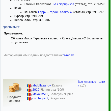
Статистика
Евгений Харитонов.
Без сюрпризов
(статья), стр. 289-290
Вехи
Вл. Гаков.
Гарри – герой Галактики
(статья), стр. 291-297
Курсор, стр. 298-299
Персоналии, стр. 300-302
сравнить >>
Примечание:
Обложка Игоря Тарачкова к повести Олега Дивова «У Билли есть
штуковина».
Информация об издании предоставлена:
Wredak
Все книжные полки
abdullazanov
,
Казань
»
(17)
2010
,
Ленинград
(100)
Maxalin511
,
Беларусь г.Орша
Продают,
combatpilot
,
Эйндховен
меняют