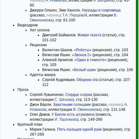
перевод
А. Новикова
, иллюстрации
А. Балдинa
), стр. 43-
60
Джерри Олшен, Эми Хансон.
Награды и сокровища
(рассказ,
перевод
Т.А. Перцевой
, иллюстрации
В.
Овчинникова
), стр. 61-100
Видеодром
Хит сезона
Дмитрий Байкалов.
Живая газета
(статья), стр.
101-102
Рецензии
Валентин Шахов.
«Роботы»
(рецензия), стр. 103
Вячеслав Яшин.
«Звонок 2»
(рецензия), стр. 104
Алексей Архипов.
«Один в темноте»
(рецензия),
стр. 105
Вячеслав Яшин.
«Белый шум»
(рецензия), стр. 106
Адепты жанра
Сергей Кудрявцев.
Обидчик зла
(статья), стр. 107-
112
Проза
Сергей Лукьяненко.
Сердце снарка
(рассказ,
иллюстрации
С. Шехова
), стр. 113-130
Джон Варли.
Закатными солнцами
(рассказ,
перевод
А.
Новикова
, иллюстрации
В. Овчинникова
), стр. 131-148
Олег Дивов.
У Билли есть штуковина
(повесть,
иллюстрации
И. Тарачкова
), стр. 149-266
Крупный план
Мария Галина.
Пять пальцев одной руки
(рецензия), стр.
267-268