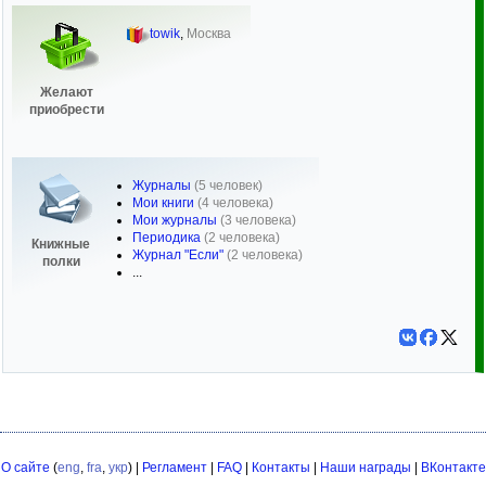
towik
,
Москва
Желают
приобрести
Журналы
(5 человек)
Мои книги
(4 человека)
Мои журналы
(3 человека)
Периодика
(2 человека)
Книжные
Журнал "Если"
(2 человека)
полки
...
О сайте
(
eng
,
fra
,
укр
) |
Регламент
|
FAQ
|
Контакты
|
Наши награды
|
ВКонтакте