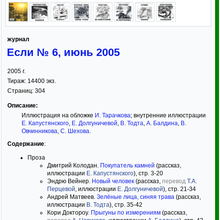
журнал
Если № 6, июнь 2005
2005
г.
Тираж:
14400 экз.
Страниц:
304
Описание:
Иллюстрация на обложке
И. Тарачкова
; внутренние иллюстрации
Е. Капустянского
,
Е. Долгуничевой
,
В. Тодта
,
А. Балдина
,
В.
Овчинникова
,
С. Шехова
.
Содержание
:
Проза
Дмитрий Колодан.
Покупатель камней
(рассказ,
иллюстрации
Е. Капустянского
), стр. 3-20
Эндрю Вейнер.
Новый человек
(рассказ,
перевод
Т.А.
Перцевой
, иллюстрации
Е. Долгуничевой
), стр. 21-34
Андрей Матвеев.
Зелёные лица, синяя трава
(рассказ,
иллюстрации
В. Тодта
), стр. 35-42
Кори Доктороу.
Прыгуны по измерениям
(рассказ,