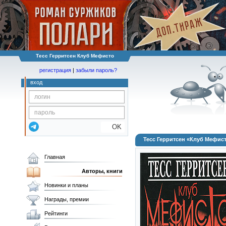
Тесс Герритсен Клуб Мефисто
регистрация
|
забыли пароль?
вход
OK
Тесс Герритсен «Клуб Мефис
Главная
Авторы, книги
Новинки и планы
Награды, премии
Рейтинги