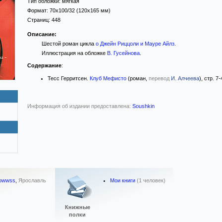
Тип обложки:
мягкая
Формат:
70x100/32
(120x165 мм)
Страниц:
448
Описание:
Шестой роман цикла
о Джейн Риццоли и Мауре Айлз
.
Иллюстрация на обложке
В. Гусейнова
.
Содержание
:
Тесс Герритсен.
Клуб Мефисто
(роман,
перевод
И. Алчеева
), стр. 7
Информация об издании предоставлена:
Soushkin
Мои книги
(1 человек)
rowwss
,
Ярославль
Книжные
полки