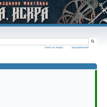
поиск по жанру
расширенный