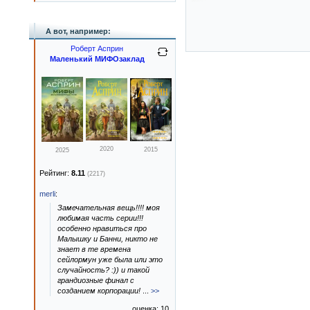
А вот, например:
Роберт Асприн
Маленький МИФОзаклад
2020
2015
2025
Рейтинг:
8.11
(2217)
merli
:
Замечательная вещь!!!! моя
любимая часть серии!!!
особенно нравиться про
Малышку и Банни, никто не
знает в те времена
сейлормун уже была или это
случайность? :)) и такой
грандиозные финал с
созданием корпорации!
...
>>
оценка: 10