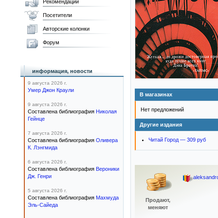
Рекомендации
Посетители
Авторские колонки
Форум
информация, новости
9 августа 2026 г.
Умер Джон Краули
В магазинах
9 августа 2026 г.
Нет предложений
Составлена библиография
Николая
Гейнце
Другие издания
7 августа 2026 г.
Читай Город — 309 руб
Составлена библиография
Оливера
К. Лэнгмида
6 августа 2026 г.
Составлена библиография
Вероники
Дж. Генри
aleksand
5 августа 2026 г.
Составлена библиография
Махмуда
Продают,
Эль-Сайеда
меняют