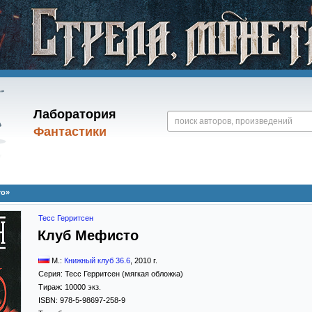
Лаборатория
Фантастики
то»
Тесс Герритсен
Клуб Мефисто
М.:
Книжный клуб 36.6
,
2010
г.
Серия:
Тесс Герритсен (мягкая обложка)
Тираж:
10000 экз.
ISBN:
978-5-98697-258-9