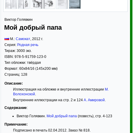
Виктор Голявкин
Мой добрый папа
М.:
Самокат
,
2012
г.
Серия:
Родная речь
Тираж:
3000 экз.
ISBN:
978-5-91759-123-0
Тип обложки:
твёрдая
Формат:
60x84/16
(145x200 мм)
Страниц:
128
Описание:
Иллюстрация на обложке и внутренние иллюстрации
М.
Волохонской
.
Внутренние иллюстрации на cтр. 2 и 124
А. Амировой
.
Содержание
:
Виктор Голявкин.
Мой добрый папа
(повесть), стр. 4-123
Примечание:
Подписано в печать 02.04.2012. Заказ № 818.