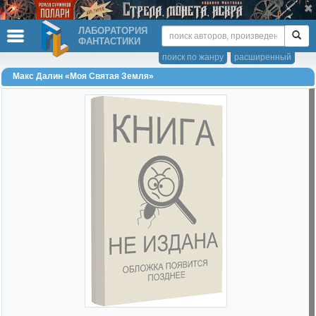
ЛАБОРАТОРИЯ
ФАНТАСТИКИ
поиск по жанру
расширенный
Макс Далин «Моя Святая Земля»