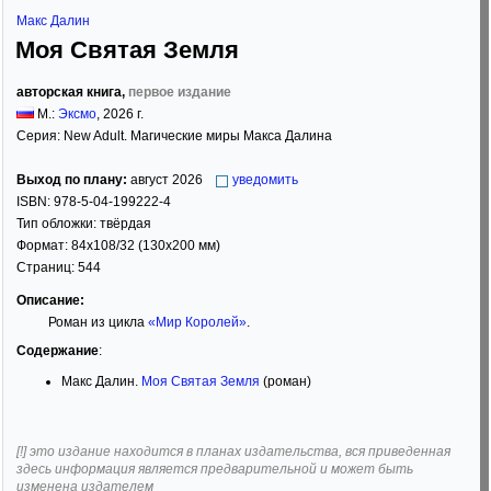
Макс Далин
Моя Святая Земля
авторская книга,
первое издание
М.:
Эксмо
,
2026
г.
Серия:
New Adult. Магические миры Макса Далина
Выход по плану:
август 2026
уведомить
ISBN:
978-5-04-199222-4
Тип обложки:
твёрдая
Формат:
84x108/32
(130x200 мм)
Страниц:
544
Описание:
Роман из цикла
«Мир Королей»
.
Содержание
:
Макс Далин.
Моя Святая Земля
(роман)
[!] это издание находится в планах издательства, вся приведенная
здесь информация является предварительной и может быть
изменена издателем