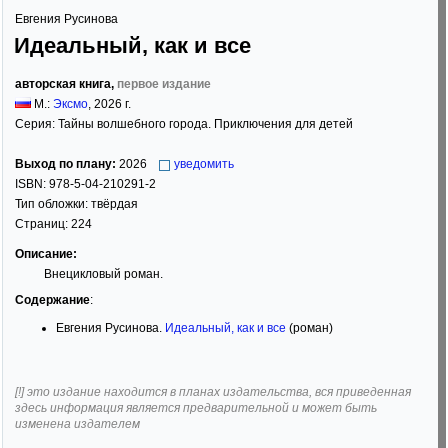
Евгения Русинова
Идеальный, как и все
авторская книга,
первое издание
М.:
Эксмо
,
2026
г.
Серия:
Тайны волшебного города. Приключения для детей
Выход по плану:
2026
уведомить
ISBN:
978-5-04-210291-2
Тип обложки:
твёрдая
Страниц:
224
Описание:
Внецикловый роман.
Содержание
:
Евгения Русинова.
Идеальный, как и все
(роман)
[!] это издание находится в планах издательства, вся приведенная
здесь информация является предварительной и может быть
изменена издателем