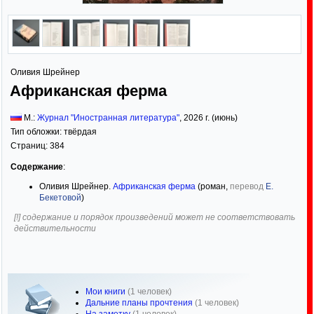
Оливия Шрейнер
Африканская ферма
М.:
Журнал "Иностранная литература"
,
2026
г. (июнь)
Тип обложки:
твёрдая
Страниц:
384
Содержание
:
Оливия Шрейнер.
Африканская ферма
(роман,
перевод
Е.
Бекетовой
)
[!] содержание и порядок произведений может не соответствовать
действительности
Мои книги
(1 человек)
Дальние планы прочтения
(1 человек)