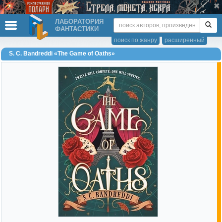
ЛАБОРАТОРИЯ
ФАНТАСТИКИ
поиск по жанру
расширенный
S. C. Bandreddi «The Game of Oaths»