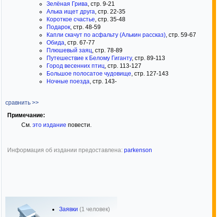
Зелёная Грива
, стр. 9-21
Алька ищет друга
, стр. 22-35
Короткое счастье
, стр. 35-48
Подарок
, стр. 48-59
Капли скачут по асфальту (Алькин рассказ)
, стр. 59-67
Обида
, стр. 67-77
Плюшевый заяц
, стр. 78-89
Путешествие к Белому Гиганту
, стр. 89-113
Город весенних птиц
, стр. 113-127
Большое полосатое чудовище
, стр. 127-143
Ночные поезда
, стр. 143-
сравнить >>
Примечание:
См.
это издание
повести.
Информация об издании предоставлена:
parkenson
Заявки
(1 человек)