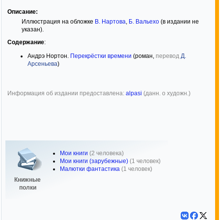
Описание:
Иллюстрация на обложке
В. Нартова
,
Б. Вальехо
(в издании не
указан).
Содержание
:
Андрэ Нортон.
Перекрёстки времени
(роман,
перевод
Д.
Арсеньева
)
Информация об издании предоставлена:
alpasi
(данн. о художн.)
Мои книги
(2 человека)
Мои книги (зарубежные)
(1 человек)
Малютки фантастика
(1 человек)
Книжные
полки