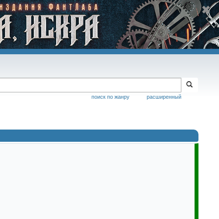
поиск по жанру
расширенный