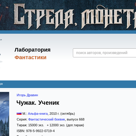
Лаборатория
Фантастики
к»
Игорь Дравин
Чужак. Ученик
М.:
Альфа-книга
,
2010
г. (октябрь)
Серия:
Фантастический боевик
, выпуск 668
Тираж:
15000 экз. + 12000 экз. (доп.тираж)
ISBN:
978-5-9922-0719-4