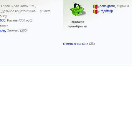
,
Таллин
(две книги -180)
consigliere
,
Украина
,
Дальнее Константинов…
(7 книг
Радомир
овые)
1985
,
Рязань
(350 руб)
Желают
жевск
приобрести
nger
,
Энгельс
(200)
книжные полки »
(28)