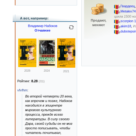
Гвардеец
Metalex74
цикла 1500 н
А вот, например:
Продают,
scorpion 
меняют
Владимир Набоков
akim18
,
И
Отчаяние
dubstepsi
2026
2024
2021
Рейтинг:
8.28
(211)
vfvfhm
:
Во второй четверти 20 века,
как впрочем и позже, Набоков
находился в эпицентре
мирового культурного
процесса, прежде всего
литературы. В силу своего
Дара, своей судьбы он не мог
просто пописывать, чтобы
читатель почитывал,