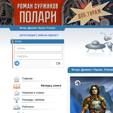
Игорь Дравин Чужак Ученик
регистрация
|
забыли пароль?
вход
OK
Игорь Дравин «Чужак. Учени
Главная
Авторы, книги
Новинки и планы
Награды, премии
Рейтинги