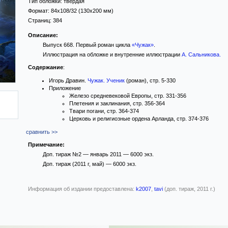
Тип обложки:
твёрдая
Формат:
84x108/32
(130x200 мм)
Страниц:
384
Описание:
Выпуск 668. Первый роман цикла
«Чужак»
.
Иллюстрация на обложке и внутренние иллюстрации
А. Сальникова
.
Содержание
:
Игорь Дравин.
Чужак. Ученик
(роман), стр. 5-330
Приложение
Железо средневековой Европы, стр. 331-356
Плетения и заклинания, стр. 356-364
Твари погани, стр. 364-374
Церковь и религиозные ордена Арланда, стр. 374-376
сравнить >>
Примечание:
Доп. тираж №2 — январь 2011 — 6000 экз.
Доп. тираж (2011 г, май) — 6000 экз.
Информация об издании предоставлена:
k2007
,
tavi
(доп. тираж, 2011 г.)