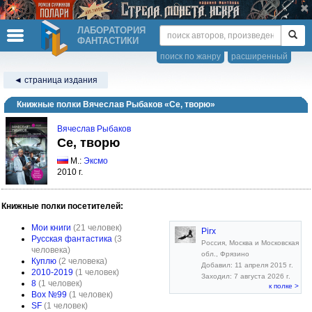
ЛАБОРАТОРИЯ
ФАНТАСТИКИ
поиск по жанру
расширенный
◄ страница издания
Книжные полки Вячеслав Рыбаков «Се, творю»
Вячеслав Рыбаков
Се, творю
М.:
Эксмо
2010 г.
Книжные полки посетителей:
Мои книги
(21 человек)
Pirx
Русская фантастика
(3
Россия, Москва и Московская
человека)
обл., Фрязино
Куплю
(2 человека)
Добавил: 11 апреля 2015 г.
2010-2019
(1 человек)
Заходил: 7 августа 2026 г.
8
(1 человек)
к полке >
Box №99
(1 человек)
SF
(1 человек)