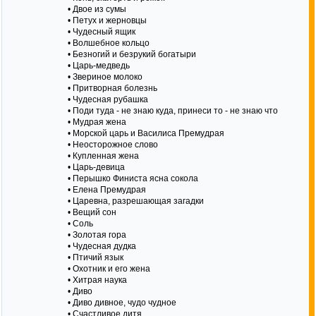
• Двое из сумы
• Петух и жерновцы
• Чудесный ящик
• Волшебное кольцо
• Безногий и безрукий богатыри
• Царь-медведь
• Звериное молоко
• Притворная болезнь
• Чудесная рубашка
• Поди туда - не знаю куда, принеси то - не знаю что
• Мудрая жена
• Морской царь и Василиса Премудрая
• Неосторожное слово
• Купленная жена
• Царь-девица
• Перышко Финиста ясна сокола
• Елена Премудрая
• Царевна, разрешающая загадки
• Вещий сон
• Соль
• Золотая гора
• Чудесная дудка
• Птичий язык
• Охотник и его жена
• Хитрая наука
• Диво
• Диво дивное, чудо чудное
• Счастливое дитя