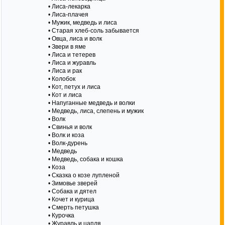
• Лиса-лекарка
• Лиса-плачея
• Мужик, медведь и лиса
• Старая хлеб-соль забывается
• Овца, лиса и волк
• Звери в яме
• Лиса и тетерев
• Лиса и журавль
• Лиса и рак
• Колобок
• Кот, петух и лиса
• Кот и лиса
• Напуганные медведь и волки
• Медведь, лиса, слепень и мужик
• Волк
• Свинья и волк
• Волк и коза
• Волк-дурень
• Медведь
• Медведь, собака и кошка
• Коза
• Сказка о козе лупленой
• Зимовье зверей
• Собака и дятел
• Кочет и курица
• Смерть петушка
• Курочка
• Журавль и цапля