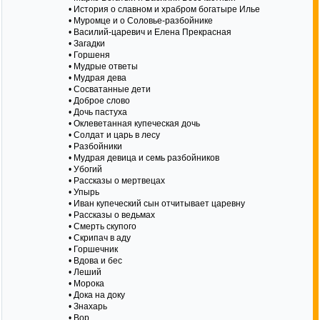
• История о славном и храбром богатыре Илье
• Муромце и о Соловье-разбойнике
• Василий-царевич и Елена Прекрасная
• Загадки
• Горшеня
• Мудрые ответы
• Мудрая дева
• Сосватанные дети
• Доброе слово
• Дочь пастуха
• Оклеветанная купеческая дочь
• Солдат и царь в лесу
• Разбойники
• Мудрая девица и семь разбойников
• Убогий
• Рассказы о мертвецах
• Упырь
• Иван купеческий сын отчитывает царевну
• Рассказы о ведьмах
• Смерть скупого
• Скрипач в аду
• Горшечник
• Вдова и бес
• Леший
• Морока
• Дока на доку
• Знахарь
• Вор