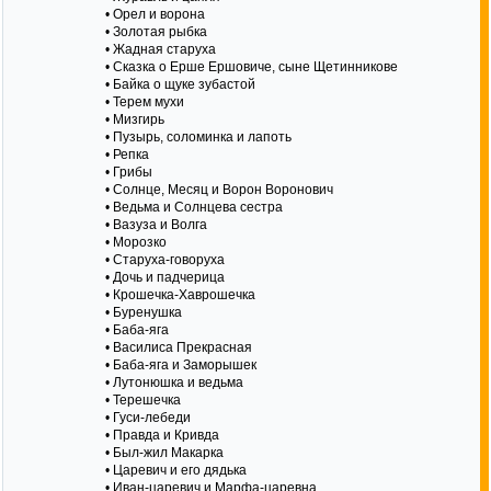
• Орел и ворона
• Золотая рыбка
• Жадная старуха
• Сказка о Ерше Ершовиче, сыне Щетинникове
• Байка о щуке зубастой
• Терем мухи
• Мизгирь
• Пузырь, соломинка и лапоть
• Репка
• Грибы
• Солнце, Месяц и Ворон Воронович
• Ведьма и Солнцева сестра
• Вазуза и Волга
• Морозко
• Старуха-говоруха
• Дочь и падчерица
• Крошечка-Хаврошечка
• Буренушка
• Баба-яга
• Василиса Прекрасная
• Баба-яга и Заморышек
• Лутонюшка и ведьма
• Терешечка
• Гуси-лебеди
• Правда и Кривда
• Был-жил Макарка
• Царевич и его дядька
• Иван-царевич и Марфа-царевна