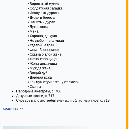
• Вороватый мужик
• Солдатская загадка
• Иванушка-дурачок
• Дурак и береза
• Набитый дурак
• Лутонюшка
• Мена
• Хорошо, да худо
• Не любо - не слушай
• Удалой батрак
• Фома Беренников
• Сказка о злой жене
• Жена-спорщица
• Жена-доказчица
• Муж да жена
• Вещий дуб
• Дорогая кожа
• Как муж отучил жену от сказок
• Скряга
Народные анекдоты, с. 700
Докучные сказки, с. 717
Словарь малоупотребительных и областных слов, с. 718
сравнить >>