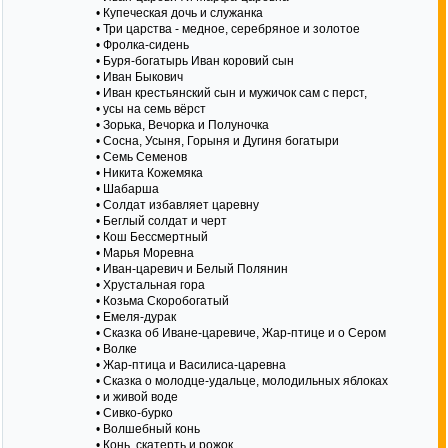
• Купеческая дочь и служанка
• Три царства - медное, серебряное и золотое
• Фролка-сидень
• Буря-богатырь Иван коровий сын
• Иван Быкович
• Иван крестьянский сын и мужичок сам с перст,
• усы на семь вёрст
• Зорька, Вечорка и Полуночка
• Сосна, Усыня, Горыня и Дугиня богатыри
• Семь Семенов
• Никита Кожемяка
• Шабарша
• Солдат избавляет царевну
• Беглый солдат и черт
• Кош Бессмертный
• Марья Моревна
• Иван-царевич и Белый Полянин
• Хрустальная гора
• Козьма Скоробогатый
• Емеля-дурак
• Сказка об Иване-царевиче, Жар-птице и о Сером
• Волке
• Жар-птица и Василиса-царевна
• Сказка о молодце-удальце, молодильных яблоках
• и живой воде
• Сивко-бурко
• Волшебный конь
• Конь, скатерть и рожок