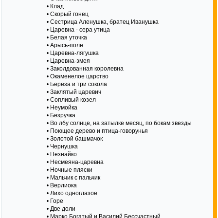
• Клад
• Скорый гонец
• Сестрица Аленушка, братец Иванушка
• Царевна - сера утица
• Белая уточка
• Арысь-поле
• Царевна-лягушка
• Царевна-змея
• Заколдованная королевна
• Окаменелое царство
• Береза и три сокола
• Заклятый царевич
• Сопливый козел
• Неумойка
• Безручка
• Во лбу солнце, на затылке месяц, по бокам звезды
• Поющее дерево и птица-говорунья
• Золотой башмачок
• Чернушка
• Незнайко
• Несмеяна-царевна
• Ночные пляски
• Мальчик с пальчик
• Верлиока
• Лихо одноглазое
• Горе
• Две доли
• Марко Богатый и Василий Бессчастный