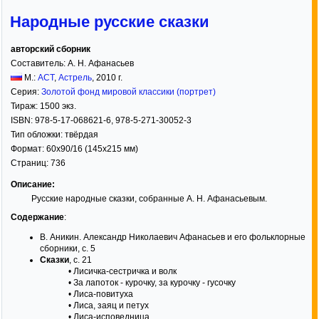
Народные русские сказки
авторский сборник
Составитель:
А. Н. Афанасьев
М.:
АСТ
,
Астрель
,
2010
г.
Серия:
Золотой фонд мировой классики (портрет)
Тираж:
1500 экз.
ISBN:
978-5-17-068621-6, 978-5-271-30052-3
Тип обложки:
твёрдая
Формат:
60x90/16
(145x215 мм)
Страниц:
736
Описание:
Русские народные сказки, собранные А. Н. Афанасьевым.
Содержание
:
В. Аникин. Александр Николаевич Афанасьев и его фольклорные
сборники, с. 5
Сказки
, с. 21
• Лисичка-сестричка и волк
• За лапоток - курочку, за курочку - гусочку
• Лиса-повитуха
• Лиса, заяц и петух
• Лиса-исповедница