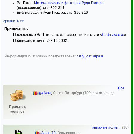
Вл. Гаков.
Математические фантазии Руди Рюкера
(послесловие), стр. 302-314
Библиография Руди Рюкера, стр. 315-316
сравнить >>
Примечание:
Послесловие Вл. Гакова то же самое, что и в книге «
Софтуха.exe
».
Подписано в печать 23.12.2002.
Информация об издании предоставлена:
rusty_cat
,
alpasi
Все
gafiator
,
Санкт-Петербург
(100 оч.хор.сост.)
Продают,
меняют
книжные полки »
(30)
Aleks-78
,
Владивосток