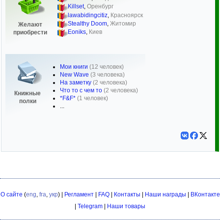
Killset
,
Оренбург
lawabidingcitiz
,
Красноярск
Stealthy Doom
,
Житомир
Желают
Eoniks
,
Киев
приобрести
Мои книги
(12 человек)
New Wave
(3 человека)
На заметку
(2 человека)
Что то с чем то
(2 человека)
Книжные
*F&F*
(1 человек)
полки
...
О сайте
(
eng
,
fra
,
укр
) |
Регламент
|
FAQ
|
Контакты
|
Наши награды
|
ВКонтакте
|
Telegram
|
Наши товары