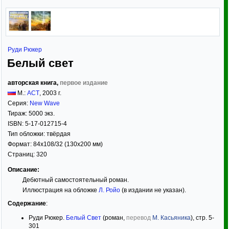
Руди Рюкер
Белый свет
авторская книга,
первое издание
М.:
АСТ
,
2003
г.
Серия:
New Wave
Тираж:
5000 экз.
ISBN:
5-17-012715-4
Тип обложки:
твёрдая
Формат:
84x108/32
(130x200 мм)
Страниц:
320
Описание:
Дебютный самостоятельный роман.
Иллюстрация на обложке
Л. Ройо
(в издании не указан).
Содержание
:
Руди Рюкер.
Белый Свет
(роман,
перевод
М. Касьяника
), стр. 5-
301