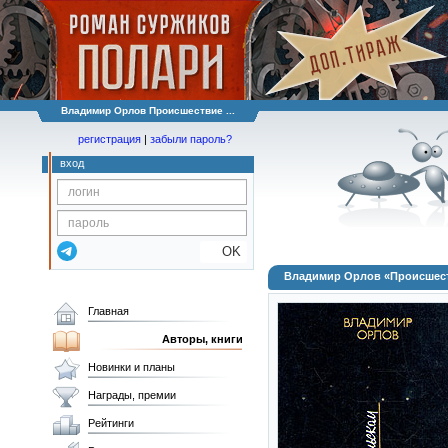
Владимир Орлов Происшествие ...
регистрация
|
забыли пароль?
вход
OK
Владимир Орлов «Происшест
Главная
Авторы, книги
Новинки и планы
Награды, премии
Рейтинги