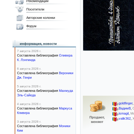
Рекомендации
Посетители
Авторские колонки
Форум
информация, новости
7 августа 2026 г.
Составлена библиография
Оливера
К. Лэнгмида
6 августа 2026 г.
Составлена библиография
Вероники
Дж. Генри
5 августа 2026 г.
Составлена библиография
Махмуда
Эль-Сайеда
goldfinger
4 августа 2026 г.
Составлена библиография
Маркуса
ВадимВ
,
Кливера
ismagil
,
М
Продают,
valik362
,
3 августа 2026 г.
меняют
Составлена библиография
Моники
Ким