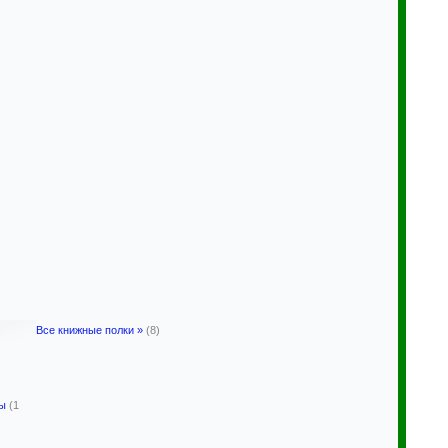
Все книжные полки »
(8)
ры
(1