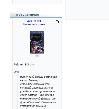
А вот, например:
Дэн Абнетт
Не ведая страха
2013
Рейтинг:
8.3
(259)
Uhu
:
Начну свой отзыв с минусов
книги. Точнее, с
единственного минуса,
который заставлял меня
улыбаться на протяжении
всего романа. Речь идет о
парадоксальной физике "от
Дэна Абнетта". Поклонники
Warhammer 40000 не