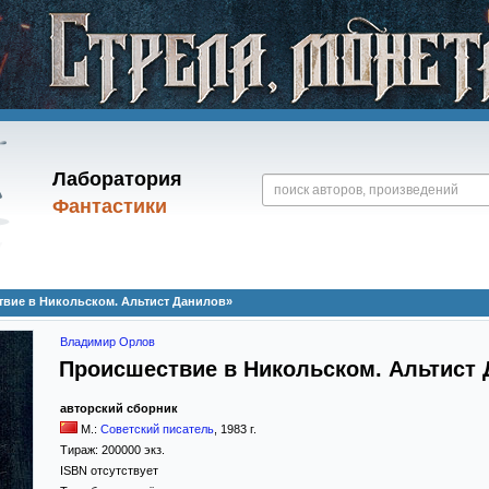
Лаборатория
Фантастики
вие в Никольском. Альтист Данилов»
Владимир Орлов
Происшествие в Никольском. Альтист
авторский сборник
М.:
Советский писатель
,
1983
г.
Тираж:
200000 экз.
ISBN отсутствует