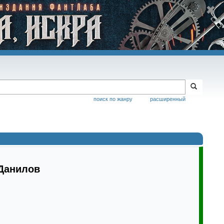
поиск по жанру
расширенный
 Данилов