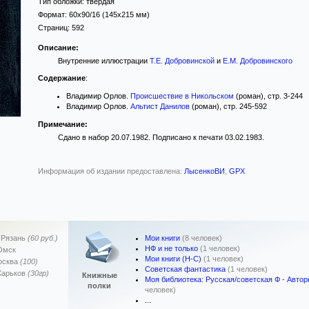
Тип обложки:
твёрдая
Формат:
60x90/16
(145x215 мм)
Страниц:
592
Описание:
Внутренние иллюстрации
Т.Е. Добровинской
и
Е.М. Добровинского
Содержание
:
Владимир Орлов.
Происшествие в Никольском
(роман), стр. 3-244
Владимир Орлов.
Альтист Данилов
(роман), стр. 245-592
Примечание:
Сдано в набор 20.07.1982. Подписано к печати 03.02.1983.
Информация об издании предоставлена:
ЛысенкоВИ
,
GPX
Мои книги
(8 человек)
,
Рязань
(60 руб.)
НФ и не только
(1 человек)
Омск
Мои книги (Н-С)
(1 человек)
осква
(100)
Советская фантастика
(1 человек)
Харьков
(30гр)
Книжные
Моя библиотека: Русская/советская Ф - Авто
полки
человек)
...