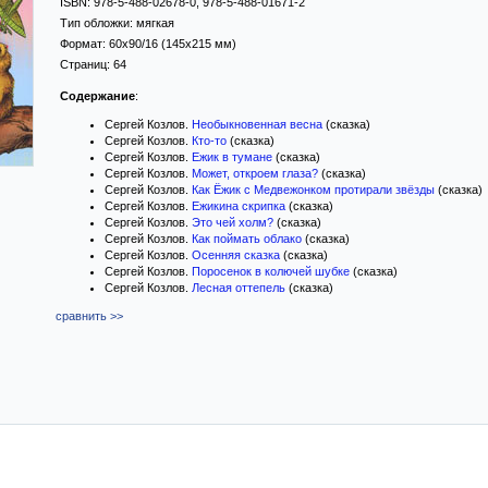
ISBN:
978-5-488-02678-0, 978-5-488-01671-2
Тип обложки:
мягкая
Формат:
60x90/16
(145x215 мм)
Страниц:
64
Содержание
:
Сергей Козлов.
Необыкновенная весна
(сказка)
Сергей Козлов.
Кто-то
(сказка)
Сергей Козлов.
Ежик в тумане
(сказка)
Сергей Козлов.
Может, откроем глаза?
(сказка)
Сергей Козлов.
Как Ёжик с Медвежонком протирали звёзды
(сказка)
Сергей Козлов.
Ежикина скрипка
(сказка)
Сергей Козлов.
Это чей холм?
(сказка)
Сергей Козлов.
Как поймать облако
(сказка)
Сергей Козлов.
Осенняя сказка
(сказка)
Сергей Козлов.
Поросенок в колючей шубке
(сказка)
Сергей Козлов.
Лесная оттепель
(сказка)
сравнить >>