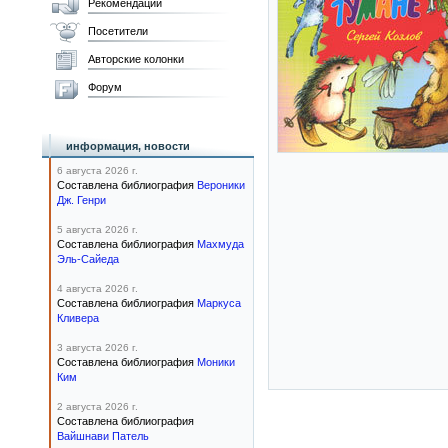
Рекомендации
Посетители
Авторские колонки
Форум
информация, новости
6 августа 2026 г.
Составлена библиография
Вероники
Дж. Генри
5 августа 2026 г.
Составлена библиография
Махмуда
Эль-Сайеда
4 августа 2026 г.
Составлена библиография
Маркуса
Кливера
3 августа 2026 г.
Составлена библиография
Моники
Ким
2 августа 2026 г.
Составлена библиография
Вайшнави Патель