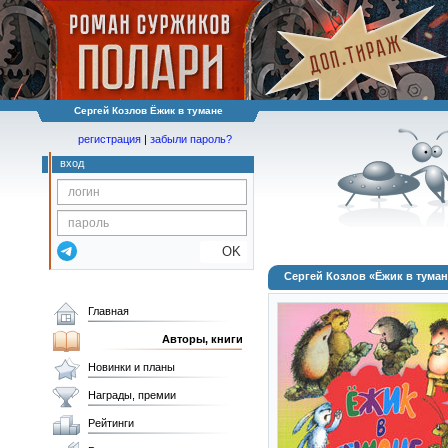
Сергей Козлов Ёжик в тумане
регистрация
|
забыли пароль?
вход
OK
Сергей Козлов «Ёжик в туман
Главная
Авторы, книги
Новинки и планы
Награды, премии
Рейтинги