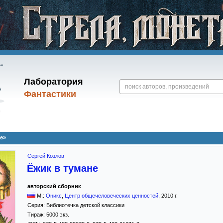
Лаборатория
Фантастики
е»
Сергей Козлов
Ёжик в тумане
авторский сборник
М.:
Оникс
,
Центр общечеловеческих ценностей
,
2010
г.
Серия:
Библиотечка детской классики
Тираж:
5000 экз.