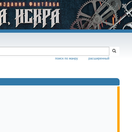
поиск по жанру
расширенный