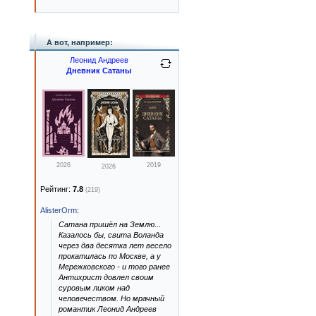
А вот, например:
Леонид Андреев
Дневник Сатаны
2026
2019
2026
Рейтинг:
7.8
(219)
AlisterOrm
:
Сатана пришёл на Землю...
Казалось бы, свита Воланда
через два десятка лет весело
прокатилась по Москве, а у
Мережковского - и того ранее
Антихрист довлел своим
суровым ликом над
человечеством. Но мрачный
романтик Леонид Андреев