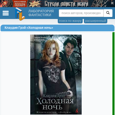
ЛАБОРАТОРИЯ
ФАНТАСТИКИ
поиск по жанру
расширенный
Клаудия Грэй «Холодная ночь»