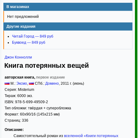
В магазинах
Нет предложений
Другие издания
Читай Город — 849 руб
Буквоед — 849 руб
Джон Коннолли
Книга потерянных вещей
авторская книга,
первое издание
М.:
Эксмо
,
СПб.:
Домино
,
2011
г. (июнь)
Серия:
Misterium
Тираж:
6000 экз.
ISBN:
978-5-699-49509-2
Тип обложки:
твёрдая
+ суперобложка
Формат:
60x90/16
(145x215 мм)
Страниц:
336
Описание:
Самостоятельный роман из
вселенной «Книги потерянных