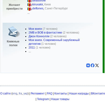
deadsnow
kiruxakir
,
Киев
Желают
deftones
,
Санкт-Петербург
приобрести
...
Мои книги
(7 человек)
2МВ и ВОВ в фантастике
(2 человека)
Джон Коннолли
(2 человека)
Мои книги. Современный зарубежный
Книжные
детектив
(1 человек)
полки
2011
(1 человек)
...
О сайте
(
eng
,
fra
,
укр
) |
Регламент
|
FAQ
|
Контакты
|
Наши награды
|
ВКонтакте
|
Telegram
|
Наши товары