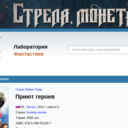
Лаборатория
Фантастики
роев»
Генри Лайон Олди
Приют героев
М.:
Эксмо
,
2011
г. (август)
Серия:
Боевая магия
Тираж:
3000 экз.
ISBN:
978-5-699-51129-7