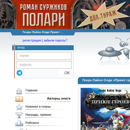
Генри Лайон Олди Приют ...
регистрация
|
забыли пароль?
вход
OK
Генри Лайон Олди «Приют ге
Главная
Авторы, книги
Новинки и планы
Награды, премии
Рейтинги