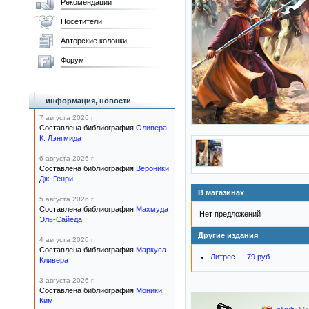
Рекомендации
Посетители
Авторские колонки
Форум
информация, новости
7 августа 2026 г.
Составлена библиография
Оливера
К. Лэнгмида
6 августа 2026 г.
Составлена библиография
Вероники
Дж. Генри
В магазинах
5 августа 2026 г.
Составлена библиография
Махмуда
Нет предложений
Эль-Сайеда
Другие издания
4 августа 2026 г.
Составлена библиография
Маркуса
Литрес — 79 руб
Кливера
3 августа 2026 г.
Составлена библиография
Моники
Ким