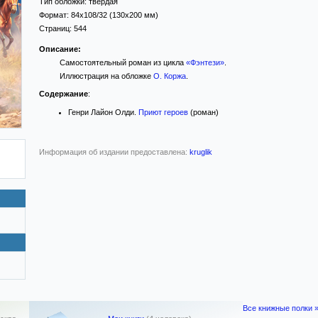
Тип обложки:
твёрдая
Формат:
84x108/32
(130x200 мм)
Страниц:
544
Описание:
Самостоятельный роман из цикла
«Фэнтези»
.
Иллюстрация на обложке
О. Коржа
.
Содержание
:
Генри Лайон Олди.
Приют героев
(роман)
Информация об издании предоставлена:
kruglik
Все книжные полки 