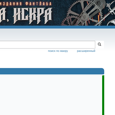
поиск по жанру
расширенный