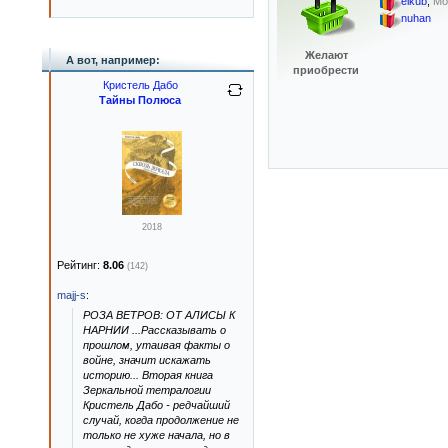
elkub
,
Мо
nuhan
Желают
А вот, например:
приобрести
Кристель Дабо
Тайны Полюса
2018
Рейтинг:
8.06
(142)
majj-s
:
РОЗА ВЕТРОВ: ОТ АЛИСЫ К
НАРНИИ ...Рассказывать о
прошлом, утаивая факты о
войне, значит искажать
историю... Вторая книга
Зеркальной тетралогии
Кристель Дабо - редчайший
случай, когда продолжение не
только не хуже начала, но в