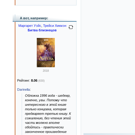
А вот, например:
Маргарет Уэйс
,
Трейси Хикмэн
Битва близнецов
2018
Рейтинг:
8.06
(630)
Darinella
:
Обложка 1996 года - шедевр,
конечно, увы. Потому что
интересного в этой книге
только концовка, которая
предваряет третью книгу. К
сожалению, без чтения этой
части молжно вполне
обойтись - практически
законченное произведение