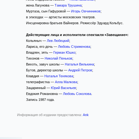
жена Лагунова —
Тамара Трушина
;
Муртаза, сын Гафуровой —
Игорь Овчинников
;
в эпизодах — артисты московских театров.
Инсценировка братьев Вайнеров. Режиссёр Эдуард Кольбус.
Действующие лица и исполнители спектакля «Завещание»:
Кольяныч —
Лев Любецкий
;
Лариса, его дочь —
Любовь Стриженова
;
Владлен, зять —
Герман Юшко
;
Тихонов —
Николай Пеньков
;
Вихоть, завуч школы —
Наталья Вилькина
;
Бутов, директор школы —
Андрей Петров
;
Клавдия —
Наталья Тенякова
;
телеграфистка —
Алла Малкова
;
Зацаринный —
Юрий Васильев
;
Евдокия Романовна —
Любовь Соколова
.
Запись 1987 года.
Информация об издании предоставлена:
Ank