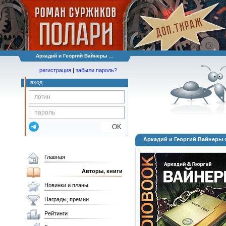
Аркадий и Георгий Вайнеры ...
регистрация
|
забыли пароль?
вход
OK
Аркадий и Георгий Вайнеры 
Главная
Авторы, книги
Новинки и планы
Награды, премии
Рейтинги