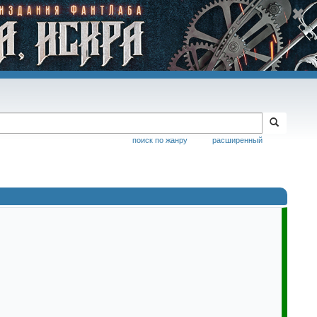
поиск по жанру
расширенный