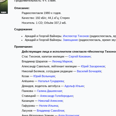
Продолжительность: 4 ч. 5 мин.
Описание:
Радиоспектакли 1980-х годов.
Качество: 192 кБ/с; 44,1 кГц; Стерео
Носитель: 1 CD; Объём 337,2 мБ.
Содержание
:
Аркадий и Георгий Вайнеры.
Инспектор Тихонов
(радиоспектакль, вр
Аркадий и Георгий Вайнеры.
Завещание
(радиоспектакль, время зву
Примечание:
Действующие лица и исполнители спектакля «Инспектор Тихоно
Стас Тихонов, капитан милиции —
Сергей Коковкин
;
Владимир Шарапов —
Леонид Марков
;
Александр Савельев, лейтенант милиции —
Юрий Захаренков
;
Николай Беляков, сотрудник редакции —
Василий Бочкарёв
;
Козак —
Юрий Волынцев
;
Алёшина —
Наталья Гундарева
;
Демидов, водитель автобуса —
Адольф Ильин
;
Панкова —
Галина Дашевская
;
Ставицкий —
Александр Голобородько
;
Казанцев —
Николай Алексеев
;
Гафурова —
Нелли Ильина
;
Лагунов —
Владимир Самойлов
;
Анна Фёдоровна Хижняк —
Алла Казанская
;