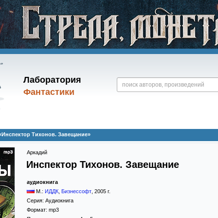
Лаборатория
Фантастики
«Инспектор Тихонов. Завещание»
Аркадий
Инспектор Тихонов. Завещание
аудиокнига
М.:
ИДДК
,
Бизнессофт
,
2005
г.
Серия:
Аудиокнига
Формат:
mp3