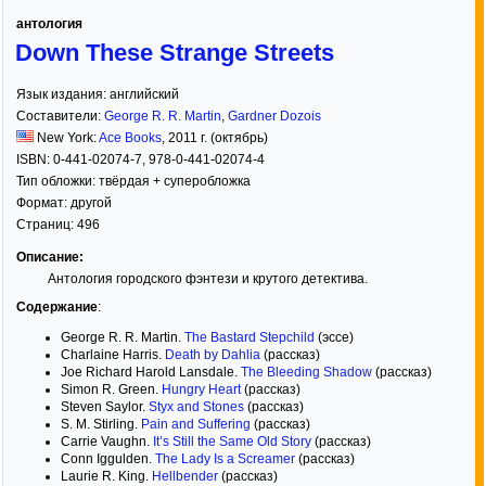
антология
Down These Strange Streets
Язык издания:
английский
Составители:
George R. R. Martin
,
Gardner Dozois
New York:
Ace Books
,
2011
г. (октябрь)
ISBN:
0-441-02074-7, 978-0-441-02074-4
Тип обложки:
твёрдая
+ суперобложка
Формат:
другой
Страниц:
496
Описание:
Антология городского фэнтези и крутого детектива.
Содержание
:
George R. R. Martin.
The Bastard Stepchild
(эссе)
Charlaine Harris.
Death by Dahlia
(рассказ)
Joe Richard Harold Lansdale.
The Bleeding Shadow
(рассказ)
Simon R. Green.
Hungry Heart
(рассказ)
Steven Saylor.
Styx and Stones
(рассказ)
S. M. Stirling.
Pain and Suffering
(рассказ)
Carrie Vaughn.
It’s Still the Same Old Story
(рассказ)
Conn Iggulden.
The Lady Is a Screamer
(рассказ)
Laurie R. King.
Hellbender
(рассказ)