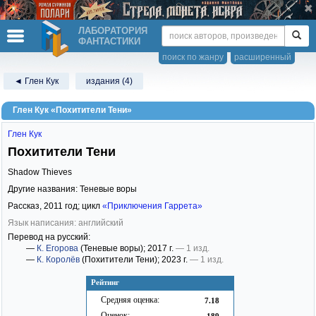
ЛАБОРАТОРИЯ
ФАНТАСТИКИ
поиск по жанру
расширенный
◄ Глен Кук
издания (4)
Глен Кук «Похитители Тени»
Глен Кук
Похитители Тени
Shadow Thieves
Другие названия: Теневые воры
Рассказ,
2011
год; цикл
«Приключения Гаррета»
Язык написания: английский
Перевод на русский:
—
К. Егорова
(Теневые воры)
; 2017 г.
— 1 изд.
—
К. Королёв
(Похитители Тени)
; 2023 г.
— 1 изд.
Рейтинг
Средняя оценка:
7.18
Оценок:
189